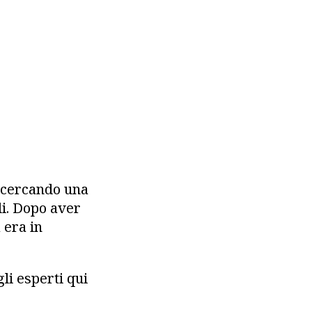
a cercando una
li. Dopo aver
 era in
i esperti qui