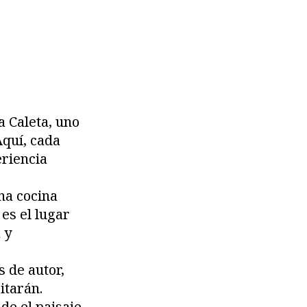
a Caleta, uno
Aquí, cada
eriencia
na cocina
es el lugar
 y
 de autor,
itarán.
de el paisaje,