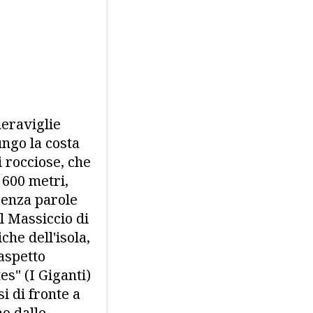
eraviglie
ungo la costa
i rocciose, che
 600 metri,
senza parole
l Massiccio di
che dell'isola,
 aspetto
s" (I Giganti)
i di fronte a
no dalle