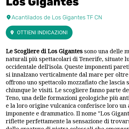
Los Gigantes
Acantilados de Los Gigantes TF CN
OTTIENI INDICAZIONI
Le Scogliere di Los Gigantes
sono una delle m
naturali più spettacolari di Tenerife, situate l
occidentale dell'isola. Queste imponenti paret
si innalzano verticalmente dal mare per oltre
offrono uno spettacolo mozzafiato che lascia 
chiunque le visiti. Le scogliere fanno parte de
Teno, una delle formazioni geologiche più anti
e la loro origine vulcanica conferisce loro un
imponente e drammatico. Il nome "Los Gigante
riflette perfettamente la sensazione di trovars
delle creature di pietra colossali che emergo