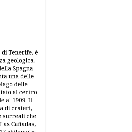
 di Tenerife, è
za geologica.
 della Spagna
nta una delle
elago delle
stato al centro
e al 1909. Il
 di crateri,
e surreali che
 Las Cañadas,
17 chilometri,