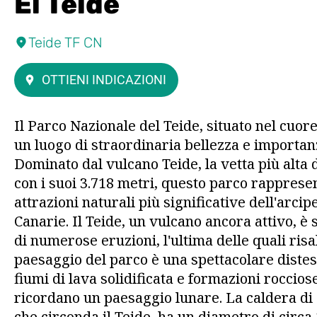
El Teide
Teide TF CN
OTTIENI INDICAZIONI
Il Parco Nazionale del Teide, situato nel cuore
un luogo di straordinaria bellezza e importan
Dominato dal vulcano Teide, la vetta più alta
con i suoi 3.718 metri, questo parco rapprese
attrazioni naturali più significative dell'arcip
Canarie. Il Teide, un vulcano ancora attivo, è 
di numerose eruzioni, l'ultima delle quali risal
paesaggio del parco è una spettacolare distesa
fiumi di lava solidificata e formazioni roccios
ricordano un paesaggio lunare. La caldera di
che circonda il Teide, ha un diametro di circa 