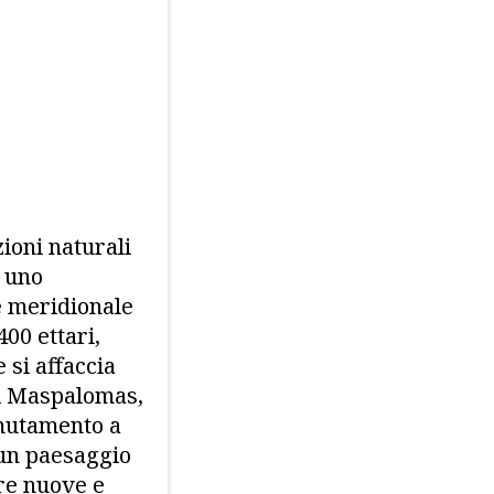
ioni naturali
o uno
te meridionale
400 ettari,
 si affaccia
di Maspalomas,
 mutamento a
 un paesaggio
re nuove e