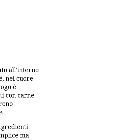
to all'interno
é, nel cuore
uogo è
ti con carne
frono
e.
ngredienti
emplice ma