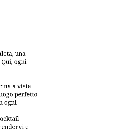
aleta, una
 Qui, ogni
cina a vista
luogo perfetto
in ogni
ocktail
rendervi e