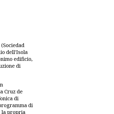
a (Sociedad
o dell'Isola
onimo edificio,
uzione di
on
ta Cruz de
fonica di
n programma di
e la propria