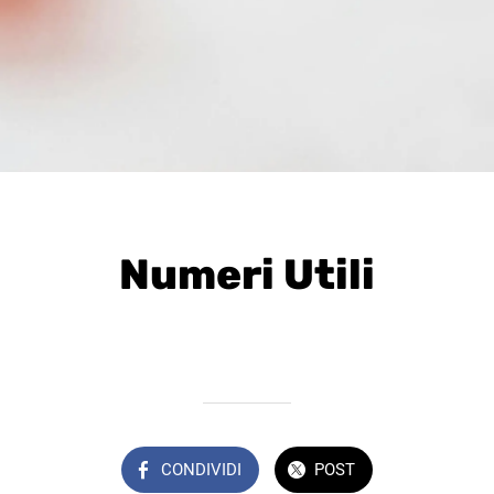
Numeri Utili
Scritto il 16/12/2024
da VivileCanarie
CONDIVIDI
POST