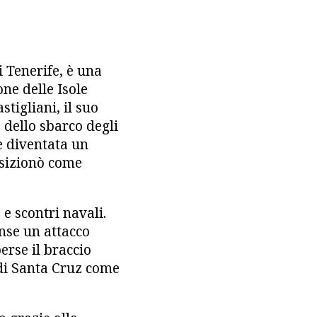
i Tenerife, è una
one delle Isole
tigliani, il suo
 dello sbarco degli
 è diventata un
osizionò come
 e scontri navali.
inse un attacco
erse il braccio
 di Santa Cruz come