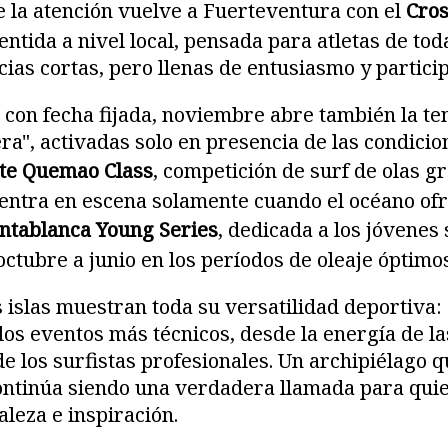
 la atención vuelve a Fuerteventura con el
Cros
ntida a nivel local, pensada para atletas de tod
cias cortas, pero llenas de entusiasmo y partici
s con fecha fijada, noviembre abre también la t
ra", activadas solo en presencia de las condicion
te Quemao Class
, competición de surf de olas g
entra en escena solamente cuando el océano ofr
ntablanca Young Series
, dedicada a los jóvenes 
 octubre a junio en los períodos de oleaje óptimo
s islas muestran toda su versatilidad deportiva:
los eventos más técnicos, desde la energía de l
de los surfistas profesionales. Un archipiélago 
continúa siendo una verdadera llamada para qui
leza e inspiración.