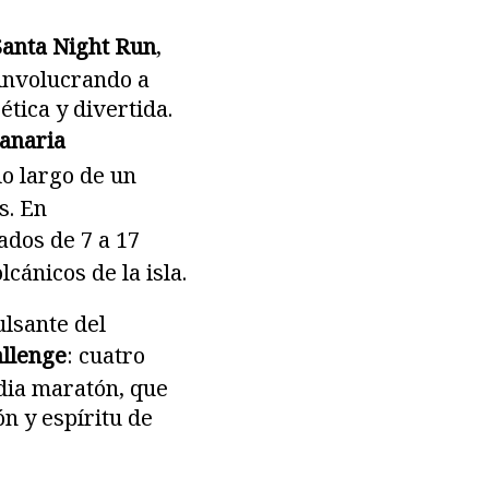
Santa Night Run
,
 involucrando a
ética y divertida.
anaria
lo largo de un
s. En
dos de 7 a 17
cánicos de la isla.
ulsante del
allenge
: cuatro
edia maratón, que
n y espíritu de