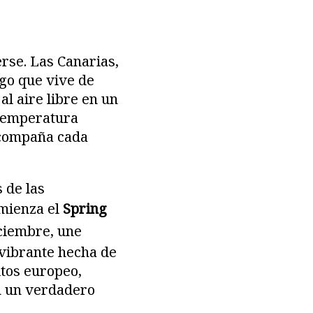
rse. Las Canarias,
go que vive de
al aire libre en un
a temperatura
acompaña cada
 de las
omienza el
Spring
diciembre, une
 vibrante hecha de
itos europeo,
n un verdadero