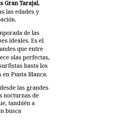
s Gran Tarajal
,
as las edades y
pación.
emporada de las
es ideales. Es el
randes que entre
ece olas perfectas,
surfistas hasta los
s en Punta Blanca.
 desde las grandes
as nocturnas de
que, también a
en busca