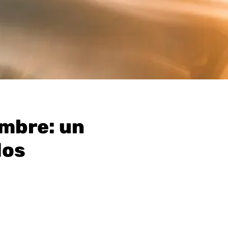
embre: un
dos