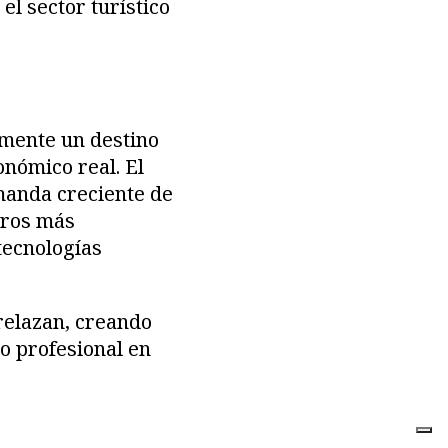
el sector turístico
amente un destino
onómico real. El
emanda creciente de
tros más
tecnologías
relazan, creando
o profesional en