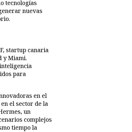
mo tecnologías
 generar nuevas
rio.
, startup canaria
d y Miami.
inteligencia
uidos para
innovadoras en el
n el sector de la
.Hermes, un
scenarios complejos
smo tiempo la