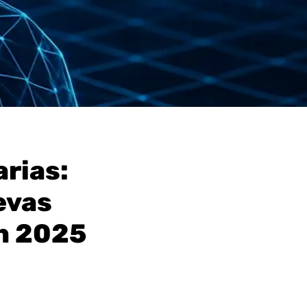
rias:
evas
n 2025