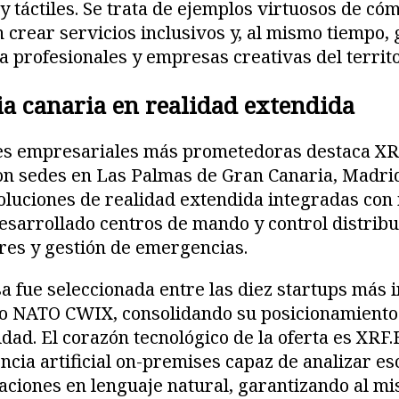
y táctiles. Se trata de ejemplos virtuosos de có
crear servicios inclusivos y, al mismo tiempo,
 profesionales y empresas creativas del territo
ia canaria en realidad extendida
des empresariales más prometedoras destaca XRF
on sedes en Las Palmas de Gran Canaria, Madri
oluciones de realidad extendida integradas con 
 desarrollado centros de mando y control distrib
res y gestión de emergencias.
a fue seleccionada entre las diez startups más 
io NATO CWIX, consolidando su posicionamiento e
idad. El corazón tecnológico de la oferta es XRF
encia artificial on-premises capaz de analizar e
ciones en lenguaje natural, garantizando al mi