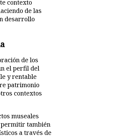
ste contexto
haciendo de las
n desarrollo
da
oración de los
 el perfil del
le y rentable
tre patrimonio
otros contextos
ectos museales
 permitir también
sticos a través de