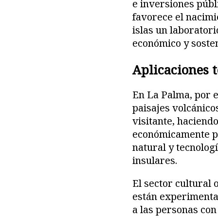
e inversiones públ
favorece el nacimi
islas un laborator
económico y sosten
Aplicaciones t
En La Palma, por e
paisajes volcánico
visitante, haciend
económicamente par
natural y tecnolog
insulares.
El sector cultural
están experimenta
a las personas con