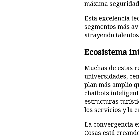
máxima seguridad d
Esta excelencia te
segmentos más ava
atrayendo talentos
Ecosistema int
Muchas de estas r
universidades, cen
plan más amplio qu
chatbots inteligen
estructuras turísti
los servicios y la 
La convergencia ent
Cosas está creand