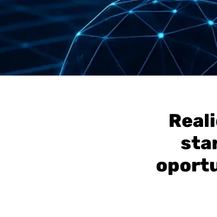
Real
sta
oport