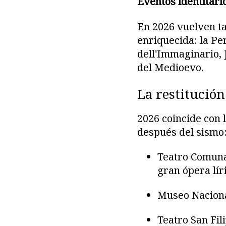
Eventos identitari
En 2026 vuelven ta
enriquecida: la Pe
dell'Immaginario, J
del Medioevo.
La restitución
2026 coincide con l
después del sismo
Teatro Comunal
gran ópera lír
Museo Nacional
Teatro San Fi