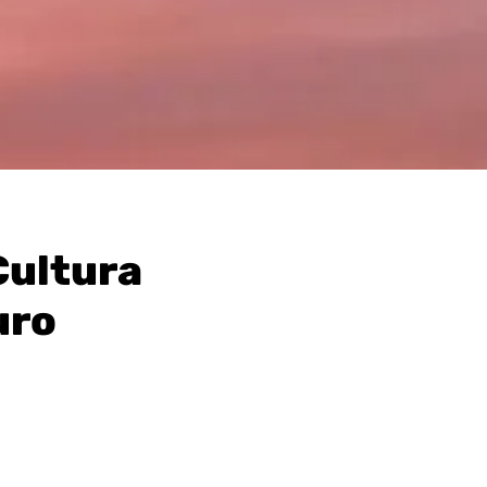
 Cultura
uro