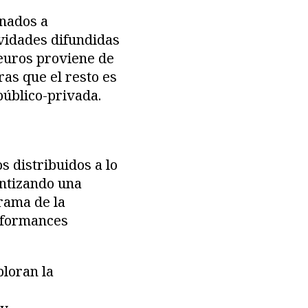
inados a
ividades difundidas
 euros proviene de
tras que el resto es
público-privada.
s distribuidos a lo
antizando una
rama de la
erformances
ploran la