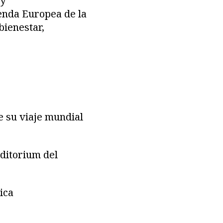
 y
genda Europea de la
bienestar,
e su viaje mundial
uditorium del
ica