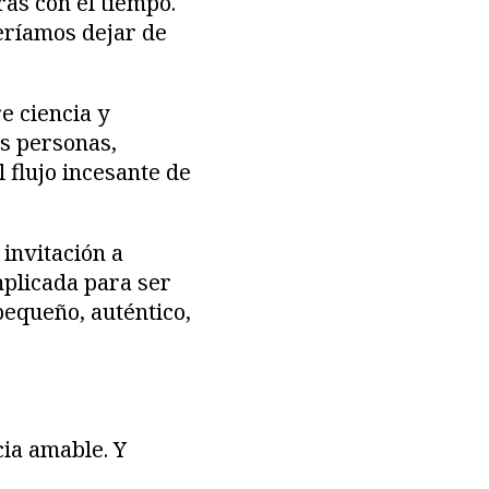
as con el tiempo.
eríamos dejar de
e ciencia y
as personas,
 flujo incesante de
 invitación a
mplicada para ser
equeño, auténtico,
cia amable. Y