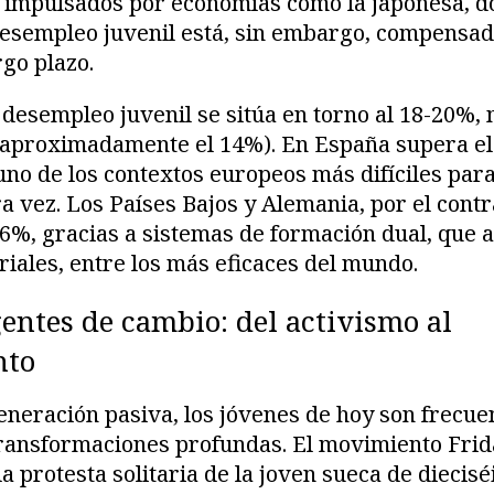
 impulsados por economías como la japonesa, do
desempleo juvenil está, sin embargo, compensad
go plazo.
de desempleo juvenil se sitúa en torno al 18-20%
(aproximadamente el 14%). En España supera el
uno de los contextos europeos más difíciles par
a vez. Los Países Bajos y Alemania, por el cont
l 6%, gracias a sistemas de formación dual, que 
iales, entre los más eficaces del mundo.
entes de cambio: del activismo al
nto
eneración pasiva, los jóvenes de hoy son frecu
ransformaciones profundas. El movimiento Frid
a protesta solitaria de la joven sueca de diecis