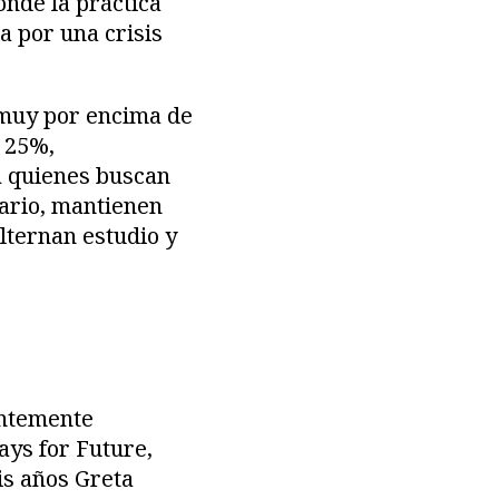
nde la práctica
a por una crisis
, muy por encima de
 25%,
a quienes buscan
rario, mantienen
alternan estudio y
entemente
ays for Future,
éis años Greta