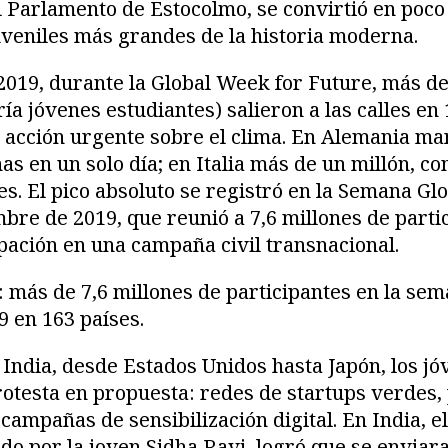
 Parlamento de Estocolmo, se convirtió en poco
veniles más grandes de la historia moderna.
019, durante la Global Week for Future, más de
ía jóvenes estudiantes) salieron a las calles en 
acción urgente sobre el clima. En Alemania man
as en un solo día; en Italia más de un millón, c
s. El pico absoluto se registró en la Semana Gl
mbre de 2019, que reunió a 7,6 millones de parti
pación en una campaña civil transnacional.
: más de 7,6 millones de participantes en la sem
9 en 163 países.
India, desde Estados Unidos hasta Japón, los j
otesta en propuesta: redes de startups verdes,
campañas de sensibilización digital. En India, el
ado por la joven Sidha Ravi, logró que se envia