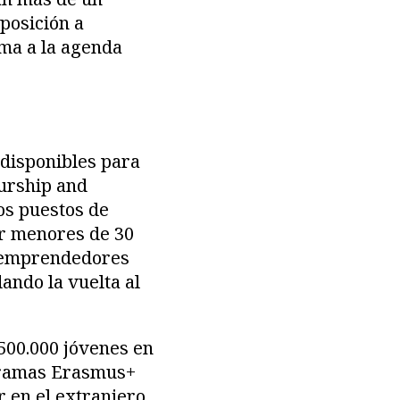
posición a
ema a la agenda
 disponibles para
urship and
os puestos de
or menores de 30
s emprendedores
ando la vuelta al
500.000 jóvenes en
ogramas Erasmus+
 en el extranjero