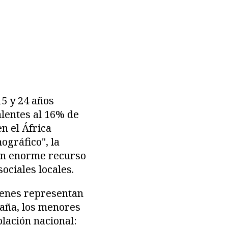
15 y 24 años
lentes al 16% de
n el África
ográfico", la
 un enorme recurso
ociales locales.
venes representan
paña, los menores
lación nacional: