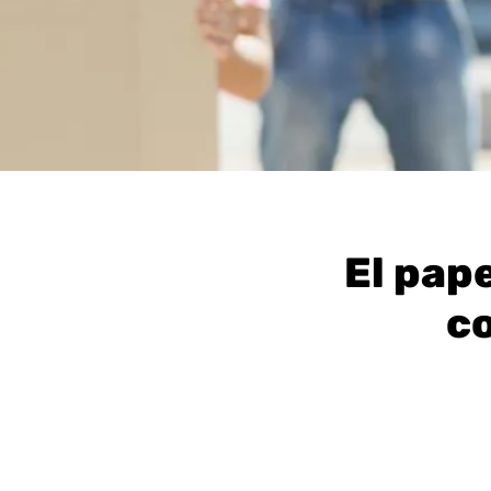
El pape
c