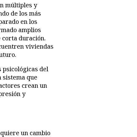
on múltiples y
ndo de los más
parado en los
formado amplios
 corta duración.
ncuentren viviendas
uturo.
 psicológicas del
n sistema que
factores crean un
presión y
equiere un cambio