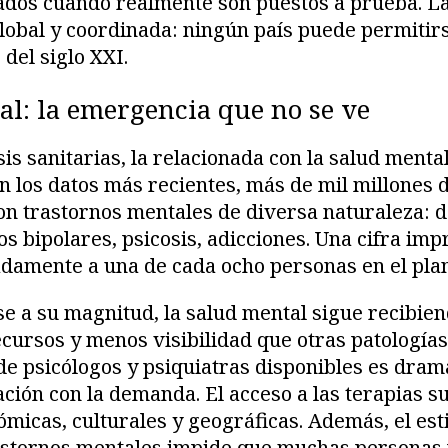
dos cuando realmente son puestos a prueba. La
lobal y coordinada: ningún país puede permitirs
 del siglo XXI.
al: la emergencia que no se ve
sis sanitarias, la relacionada con la salud menta
 los datos más recientes, más de mil millones 
n trastornos mentales de diversa naturaleza: d
os bipolares, psicosis, adicciones. Una cifra im
damente a una de cada ocho personas en el plan
se a su magnitud, la salud mental sigue recibi
cursos y menos visibilidad que otras patología
de psicólogos y psiquiatras disponibles es dra
ación con la demanda. El acceso a las terapias s
micas, culturales y geográficas. Además, el est
rastornos mentales impide que muchas personas