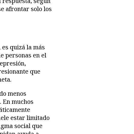
 respuesta, según
e afrontar solo los
l es quizá la más
de personas en el
epresión,
presionante que
eta.
endo menos
s. En muchos
máticamente
uele estar limitado
igma social que
 pidan ayuda a