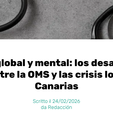
lobal y mental: los des
re la OMS y las crisis l
Canarias
Scritto il 24/02/2026
da Redacción