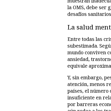
muestran inadecua
la OMS, debe ser g
desafíos sanitarios
La salud ment
Entre todas las cri
subestimada. Según
mundo conviven co
ansiedad, trastorn
equivale aproxima
Y, sin embargo, pe
atención, menos re
países, el número 
insuficiente en rel
por barreras econó
aún rodea a los t