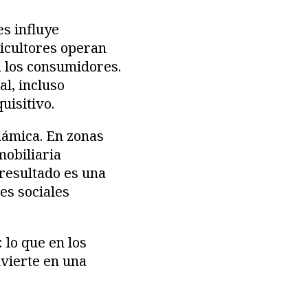
es influye
ricultores operan
 los consumidores.
al, incluso
uisitivo.
námica. En zonas
mobiliaria
 resultado es una
es sociales
 lo que en los
nvierte en una