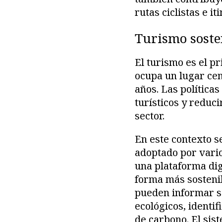
rutas ciclistas e i
Turismo soste
El turismo es el p
ocupa un lugar cen
años. Las política
turísticos y reduci
sector.
En este contexto s
adoptado por varios
una plataforma digi
forma más sostenib
pueden informar s
ecológicos, identi
de carbono. El si