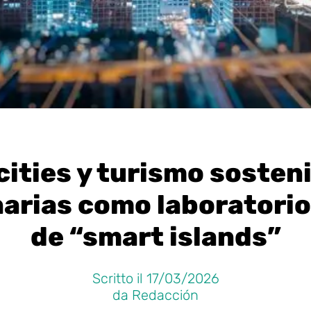
ities y turismo sosteni
narias como laboratori
de “smart islands”
Scritto il 17/03/2026
da Redacción