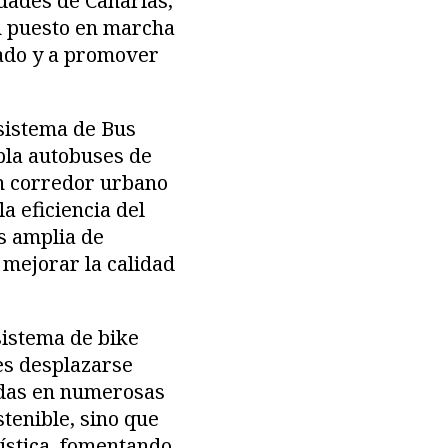
udades de Canarias,
n puesto en marcha
vado y a promover
 sistema de Bus
pla autobuses de
un corredor urbano
a eficiencia del
s amplia de
 mejorar la calidad
sistema de bike
es desplazarse
uidas en numerosas
stenible, sino que
ística, fomentando