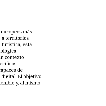
s europeos más
 a territorios
turística, está
ológica,
un contexto
ecíficos
 capaces de
igital. El objetivo
enible y, al mismo