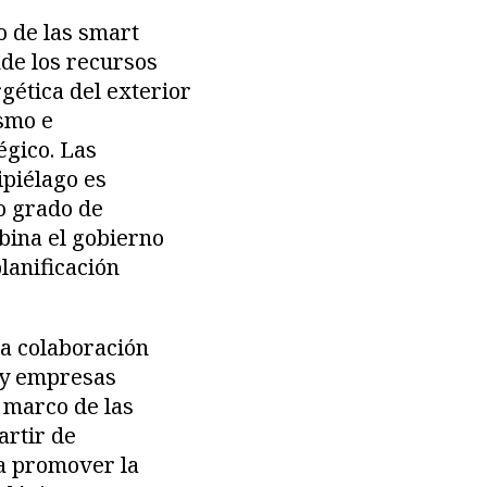
o de las smart
nde los recursos
gética del exterior
ismo e
égico. Las
ipiélago es
o grado de
bina el gobierno
lanificación
la colaboración
n y empresas
l marco de las
artir de
ra promover la