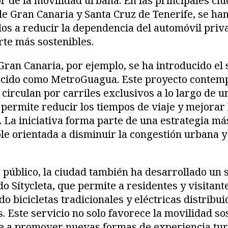
or de la movilidad urbana. En las principales ci
e Gran Canaria y Santa Cruz de Tenerife, se ha
dos a reducir la dependencia del automóvil pri
te más sostenibles.
ran Canaria, por ejemplo, se ha introducido el
ocido como MetroGuagua. Este proyecto contem
 circulan por carriles exclusivos a lo largo de 
 permite reducir los tiempos de viaje y mejorar l
. La iniciativa forma parte de una estrategia má
le orientada a disminuir la congestión urbana y
e público, la ciudad también ha desarrollado un 
 Sítycleta, que permite a residentes y visitant
ndo bicicletas tradicionales y eléctricas distrib
. Este servicio no solo favorece la movilidad so
e a promover nuevas formas de experiencia tur