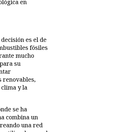
ológica en
decisión es el de
mbustibles fósiles
urante mucho
 para su
ntar
s renovables,
clima y la
onde se ha
ema combina un
creando una red