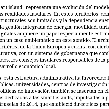
art island” representa una evolución del model
as realidades insulares. En estos territorios, do
structurales son limitados y la dependencia ener
 la gestión integrada de energía, movilidad, tur
igitales adquiere un papel especialmente estrat
en un caso emblemático en este sentido. El arch
riférica de la Unión Europea y cuenta con ciert
trativa, con un sistema de gobernanza que com
ldos, los consejos insulares responsables de la p
esarrollo económico local.
s, esta estructura administrativa ha favorecido 
blicas, universidades, centros de investigació
políticas de innovación también se insertan en e
as dedicadas a las smart islands, impulsadas a p
Bruselas de 2014, que estableció directrices pa