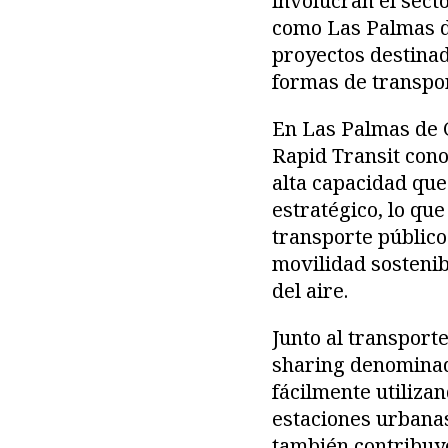
involucran el sect
como Las Palmas d
proyectos destina
formas de transpor
En Las Palmas de G
Rapid Transit con
alta capacidad que
estratégico, lo que
transporte público
movilidad sostenib
del aire.
Junto al transport
sharing denominado
fácilmente utiliza
estaciones urbanas
también contribuy