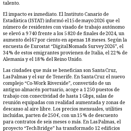
talento.
El impacto es inmediato. El Instituto Canario de
Estadística (ISTAT) informó el 15 de mayo 2026 que el
número de residentes con visado de trabajo autónomo
se elevó a 9 740 frente a los 5 820 de finales de 2024, un
aumento del 67 por ciento en apenas 18 meses. Según la
encuesta de Eurostat “Digital Nomads Survey 2026”, el
34 % de estos emigrantes provienen de Italia, el 22 % de
Alemania y el 18 % del Reino Unido.
Las ciudades que más se benefician son Santa Cruz,
Las Palmas y el sur de Tenerife. En Santa Cruz el nuevo
complejo “Co‑Work Riverside”, convertido de un
antiguo almacén portuario, acoge a 1 250 puestos de
trabajo con conectividad de hasta 1 Gbps, salas de
reunión equipadas con realidad aumentada y zonas de
descanso al aire libre. Los precios mensuales, utilities
incluidas, parten de 250 €, con un 15 % de descuento
para contratos de seis meses o más. En Las Palmas, el
proyecto “Tech Bridge” ha transformado 12 edificios