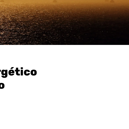
rgético
o