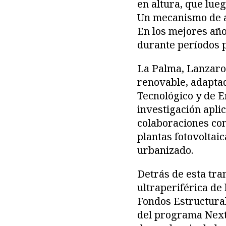
en altura, que lue
Un mecanismo de al
En los mejores año
durante períodos 
La Palma, Lanzarot
renovable, adaptad
Tecnológico y de 
investigación aplic
colaboraciones co
plantas fotovoltaic
urbanizado.
Detrás de esta tra
ultraperiférica de 
Fondos Estructural
del programa Next 