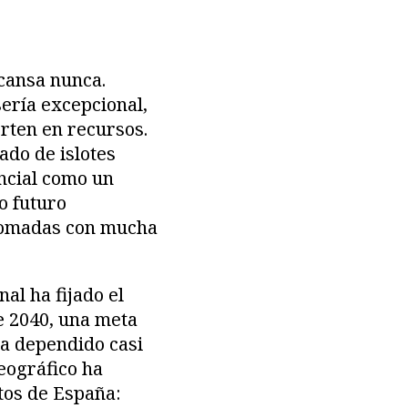
scansa nunca.
sería excepcional,
erten en recursos.
ado de islotes
encial como un
o futuro
s tomadas con mucha
al ha fijado el
e 2040, una meta
a dependido casi
eográfico ha
tos de España: