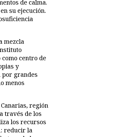
omentos de calma.
en su ejecución.
osuficiencia
ia mezcla
nstituto
o como centro de
opias y
a por grandes
elo menos
 Canarias, región
 a través de los
iza los recursos
: reducir la