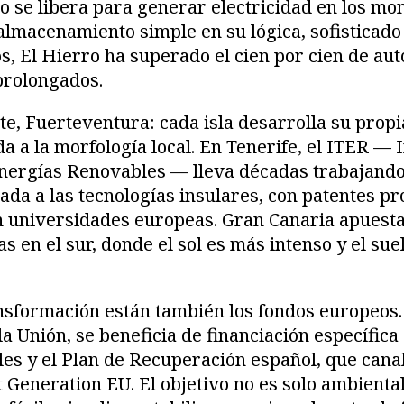
go se libera para generar electricidad en los m
macenamiento simple en su lógica, sofisticado 
s, El Hierro ha superado el cien por cien de aut
prolongados.
e, Fuerteventura: cada isla desarrolla su prop
a a la morfología local. En Tenerife, el ITER — I
Energías Renovables — lleva décadas trabajand
ada a las tecnologías insulares, con patentes pr
n universidades europeas. Gran Canaria apuest
as en el sur, donde el sol es más intenso y el su
nsformación están también los fondos europeos.
la Unión, se beneficia de financiación específica
es y el Plan de Recuperación español, que canal
Generation EU. El objetivo no es solo ambiental