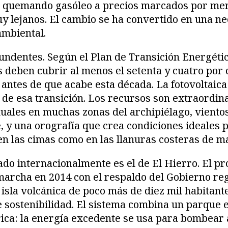
s quemando gasóleo a precios marcados por me
y lejanos. El cambio se ha convertido en una n
ambiental.
undentes. Según el Plan de Transición Energétic
 deben cubrir al menos el setenta y cuatro por c
antes de que acabe esta década. La fotovoltaica y
de esa transición. Los recursos son extraordina
nuales en muchas zonas del archipiélago, viento
e, y una orografía que crea condiciones ideales
 en las cimas como en las llanuras costeras de m
ado internacionalmente es el de El Hierro. El p
marcha en 2014 con el respaldo del Gobierno reg
isla volcánica de poco más de diez mil habitant
e sostenibilidad. El sistema combina un parque 
rica: la energía excedente se usa para bombear