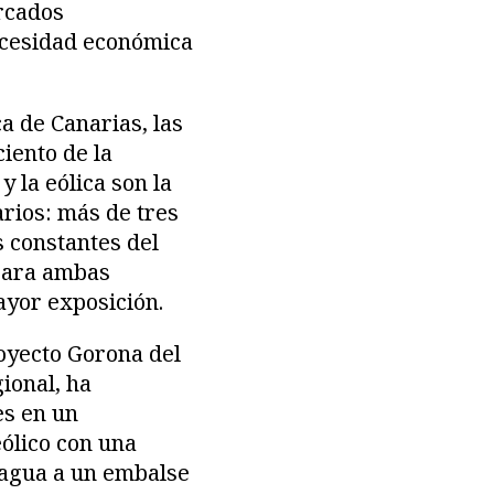
rcados
ecesidad económica
a de Canarias, las
iento de la
 la eólica son la
rios: más de tres
s constantes del
 para ambas
ayor exposición.
royecto Gorona del
ional, ha
es en un
eólico con una
 agua a un embalse