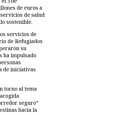
el 3 de
llones de euros a
 servicios de salud
lo sostenible.
los servicios de
ario de Refugiados
uperaron su
es ha impulsado
 personas
 de iniciativas
n torno al tema
 acogida
corredor seguro”
estinas hacia la