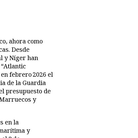
ico, ahora como
icas. Desde
al y Níger han
“Atlantic
en febrero 2026 el
ia de la Guardia
el presupuesto de
n Marruecos y
s en la
marítima y