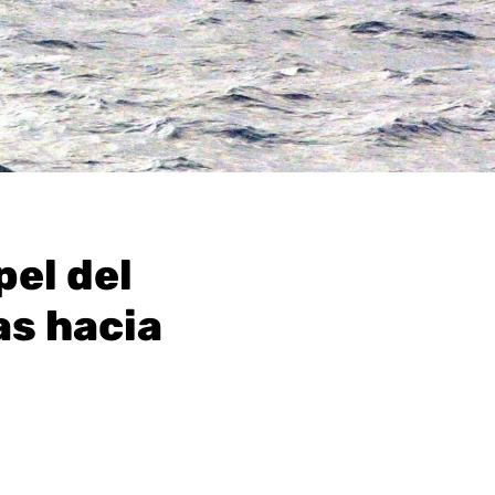
pel del
as hacia