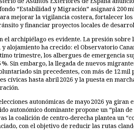
isterio de Asuntos Exteriores de España anunció 
fondo “Estabilidad y Migración” asignará 200 mi
ara mejorar la vigilancia costera, fortalecer los
ránsito y financiar proyectos locales de desarrol
n el archipiélago es evidente. La presión sobre 
d y alojamiento ha crecido: el Observatorio Can
último trimestre, los albergues de emergencia s
5 %. Sin embargo, la llegada de nuevos migrant
oluntariado sin precedentes, con más de 12 mil
es cívicas hasta abril 2026 y la puesta en marcha
ración.
 elecciones autonómicas de mayo 2026 ya giran e
rtido autonómico dominante propone un “plan de
ras la coalición de centro‑derecha plantea un “
ciado, con el objetivo de reducir las rutas cland