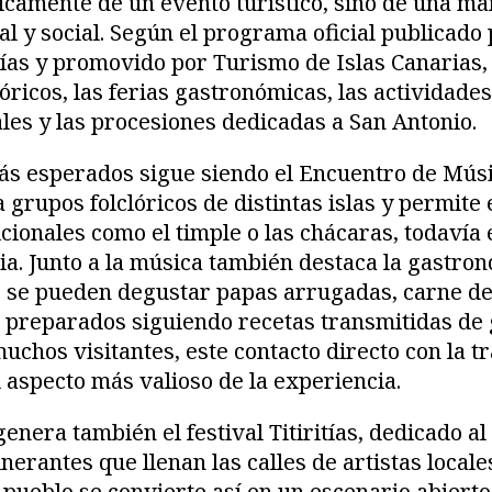
únicamente de un evento turístico, sino de una ma
al y social. Según el programa oficial publicado 
ías y promovido por Turismo de Islas Canarias,
lóricos, las ferias gastronómicas, las actividades 
les y las procesiones dedicadas a San Antonio.
ás esperados sigue siendo el Encuentro de Mús
 grupos folclóricos de distintas islas y permite
cionales como el timple o las chácaras, todavía
ia. Junto a la música también destaca la gastron
s se pueden degustar papas arrugadas, carne de 
s preparados siguiendo recetas transmitidas de
uchos visitantes, este contacto directo con la tr
 aspecto más valioso de la experiencia.
nera también el festival Titiritías, dedicado al 
inerantes que llenan las calles de artistas locale
l pueblo se convierte así en un escenario abiert