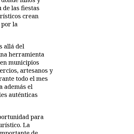
 de las fiestas
rísticos crean
 por la
 allá del
 una herramienta
 en municipios
rcios, artesanos y
urante todo el mes
ta además el
es auténticas
portunidad para
rístico. La
 importante de