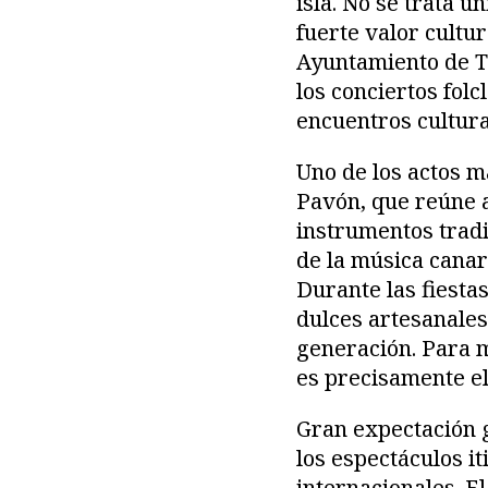
isla. No se trata 
fuerte valor cultur
Ayuntamiento de T
los conciertos folc
encuentros cultura
Uno de los actos m
Pavón, que reúne a
instrumentos tradi
de la música canar
Durante las fiesta
dulces artesanale
generación. Para m
es precisamente el
Gran expectación ge
los espectáculos it
internacionales. E