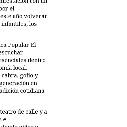
nifestación con un
por el
 este año volverán
infantiles, los
ica Popular El
 escuchar
 esenciales dentro
omía local.
cabra, gofio y
 generación en
adición cotidiana
teatro de calle y a
s e
o donde niños y