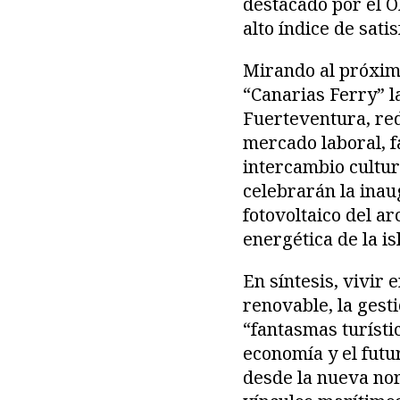
destacado por el O
alto índice de sati
Mirando al próximo
“Canarias Ferry” l
Fuerteventura, redu
mercado laboral, f
intercambio cultura
celebrarán la inau
fotovoltaico del a
energética de la is
En síntesis, vivir
renovable, la gest
“fantasmas turístic
economía y el futur
desde la nueva nor