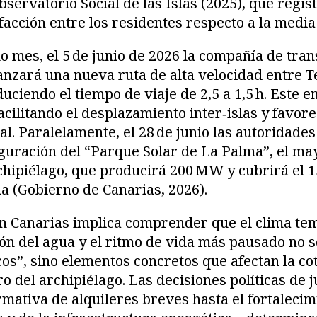
bservatorio Social de las Islas (2025), que regi
sfacción entre los residentes respecto a la medi
 mes, el 5 de junio de 2026 la compañía de tra
anzará una nueva ruta de alta velocidad entre T
ciendo el tiempo de viaje de 2,5 a 1,5 h. Este en
acilitando el desplazamiento inter‑islas y favore
l. Paralelamente, el 28 de junio las autoridades
guración del “Parque Solar de La Palma”, el m
rchipiélago, que producirá 200 MW y cubrirá el 
la (Gobierno de Canarias, 2026).
 en Canarias implica comprender que el clima te
ión del agua y el ritmo de vida más pausado no 
os”, sino elementos concretos que afectan la cot
o del archipiélago. Las decisiones políticas de j
mativa de alquileres breves hasta el fortalecim