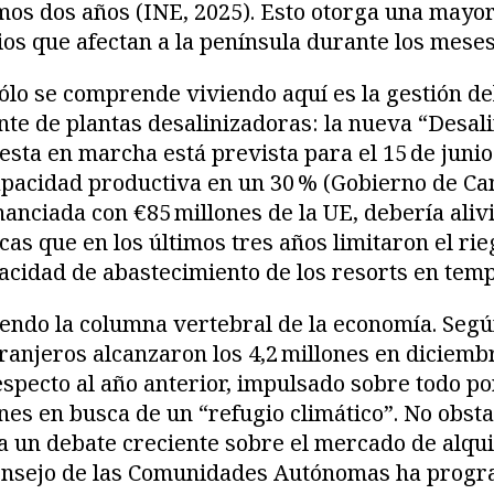
imos dos años (INE, 2025). Esto otorga una mayo
ios que afectan a la península durante los meses 
ólo se comprende viviendo aquí es la gestión de
e de plantas desalinizadoras: la nueva “Desali
esta en marcha está prevista para el 15 de junio
pacidad productiva en un 30 % (Gobierno de Can
nanciada con €85 millones de la UE, debería alivi
icas que en los últimos tres años limitaron el ri
pacidad de abastecimiento de los resorts en temp
iendo la columna vertebral de la economía. Segú
tranjeros alcanzaron los 4,2 millones en diciemb
specto al año anterior, impulsado sobre todo po
nes en busca de un “refugio climático”. No obsta
 un debate creciente sobre el mercado de alqui
Consejo de las Comunidades Autónomas ha progr