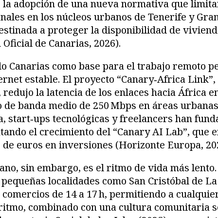
6 la adopción de una nueva normativa que limitar
nales en los núcleos urbanos de Tenerife y Gran
destinada a proteger la disponibilidad de viviend
 Oficial de Canarias, 2026).
o Canarias como base para el trabajo remoto pe
ernet estable. El proyecto “Canary‑Africa Link”
redujo la latencia de los enlaces hacia África e
o de banda medio de 250 Mbps en áreas urbanas 
 start‑ups tecnológicas y freelancers han fund
tando el crecimiento del “Canary AI Lab”, que e
 de euros en inversiones (Horizonte Europa, 20
ano, sin embargo, es el ritmo de vida más lento.
n pequeñas localidades como San Cristóbal de L
 comercios de 14 a 17 h, permitiendo a cualquier
 ritmo, combinado con una cultura comunitaria so