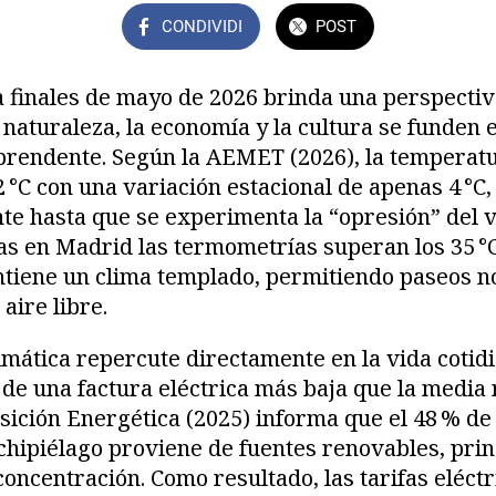
CONDIVIDI
POST
a finales de mayo de 2026 brinda una perspecti
 naturaleza, la economía y la cultura se funden 
prendente. Según la AEMET (2026), la temperatu
2 °C con una variación estacional de apenas 4 °C,
nte hasta que se experimenta la “opresión” del v
s en Madrid las termometrías superan los 35 °C
ntiene un clima templado, permitiendo paseos n
aire libre.
limática repercute directamente en la vida cotidi
 de una factura eléctrica más baja que la media 
sición Energética (2025) informa que el 48 % de
chipiélago proviene de fuentes renovables, prin
concentración. Como resultado, las tarifas eléct