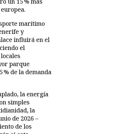
stró un 15 % más
a europea.
nsporte marítimo
enerife y
lace influirá en el
ciendo el
 locales
ayor parque
15 % de la demanda
mplado, la energía
son simples
idianidad, la
unio de 2026 –
iento de los