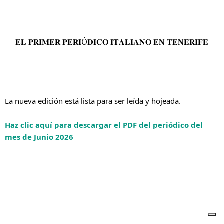
𝐄𝐋 𝐏𝐑𝐈𝐌𝐄𝐑 𝐏𝐄𝐑𝐈Ó𝐃𝐈𝐂𝐎 𝐈𝐓𝐀𝐋𝐈𝐀𝐍𝐎 𝐄𝐍 𝐓𝐄𝐍𝐄𝐑𝐈𝐅𝐄
La nueva edición está lista para ser leída y hojeada.
Haz clic aquí para descargar el PDF del periódico del 
mes de Junio 2026