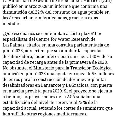
La Autoridad de Gestión de los Recursos Hídricos (AIG)
publicó en marzo 2026 un informe que confirma una
disminución del 22 % del consumo de agua potable en
las áreas urbanas más afectadas, gracias a estas
medidas.
¿Qué escenarios se contemplan a corto plazo? Los
especialistas del Centre for Water Research de
Las Palmas, citados en una consulta parlamentaria de
junio 2026, advierten que sin ampliar la capacidad
desalinizadora, los acuíferos podrían caer al 30 % de su
capacidad de recarga antes de la primavera de 2028.
No obstante, el Ministerio para la Transición Ecológica
anunció en junio 2026 una ayuda europea de 55 millones
de euros para la construcción de dos nuevas plantas
desalinizadoras en Lanzarote y La Graciosa, con puesta
en marcha prevista para 2029. Si el proyecto se ejecuta
a tiempo, las proyecciones de la ACA señalan una
estabilización del nivel de reservas al 75 % de la
capacidad actual, evitando los cortes de suministro que
han sufrido otras regiones mediterráneas.