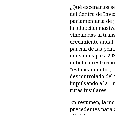
¿Qué escenarios s
del Centro de Inve
parlamentaria de j
la adopción masiva
vinculadas al tran
crecimiento anual d
parcial de las pol
emisiones para 203
debido a restricci
“estancamiento”, la
descontrolado del 
impulsando a la U
rutas insulares.
En resumen, la mov
precedentes para C