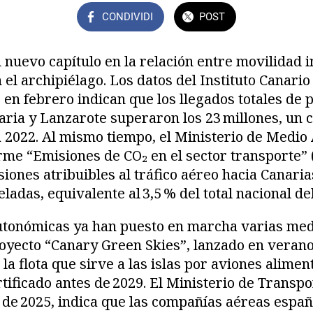
CONDIVIDI
POST
 nuevo capítulo en la relación entre movilidad i
el archipiélago. Los datos del Instituto Canario
 en febrero indican que los llegados totales de 
aria y Lanzarote superaron los 23 millones, un 
a 2022. Al mismo tiempo, el Ministerio de Medi
rme “Emisiones de CO₂ en el sector transporte” (
siones atribuibles al tráfico aéreo hacia Canari
eladas, equivalente al 3,5 % del total nacional del
utonómicas ya han puesto en marcha varias med
royecto “Canary Green Skies”, lanzado en verano
e la flota que sirve a las islas por aviones alime
tificado antes de 2029. El Ministerio de Transpo
de 2025, indica que las compañías aéreas españ