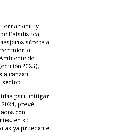
nternacional y
 de Estadística
pasajeros aéreos a
crecimiento
o Ambiente de
edición 2025),
as alcanzan
 sector.
idas para mitigar
 2024, prevé
ntados con
rtes, en su
olas ya prueban el