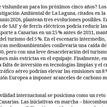
e vislumbran para los próximos cinco años? Los
stigación Ambiental de La Laguna, citados en la
unio 2026, plantean tres evoluciones posibles. En
 de SAF y de ferris eléctricos podría reducir la
sporte a Canarias en un 25 % antes de 2031, ma
el turismo del 5 %. En el escenario intermedio, 
íticas medioambientales conllevaría una caída del
0, pero con una leve desaceleración del turismo
ones más estrictas en el equipaje. Finalmente, en
 falta de inversión en tecnologías limpias y el 
tráfico aéreo podrían elevar las emisiones un 8 
nión Europea a imponer aranceles de carbono m
ilidad internacional se posiciona como un reto
anarias. Las iniciativas en marcha – biocombust