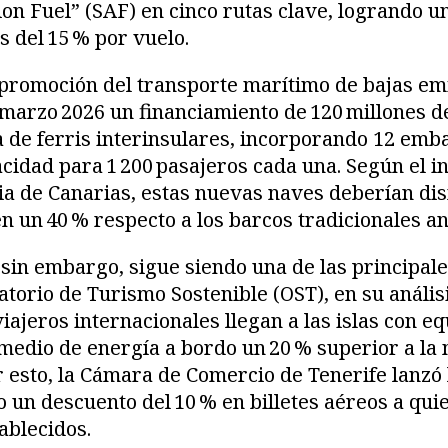
ion Fuel” (SAF) en cinco rutas clave, logrando 
 del 15 % por vuelo.
 promoción del transporte marítimo de bajas emi
marzo 2026 un financiamiento de 120 millones d
a de ferris interinsulares, incorporando 12 emb
acidad para 1 200 pasajeros cada una. Según el i
a de Canarias, estas nuevas naves deberían dis
n un 40 % respecto a los barcos tradicionales an
, sin embargo, sigue siendo una de las principal
atorio de Turismo Sostenible (OST), en su anális
viajeros internacionales llegan a las islas con 
medio de energía a bordo un 20 % superior a la
 esto, la Cámara de Comercio de Tenerife lanzó
o un descuento del 10 % en billetes aéreos a qui
ablecidos.