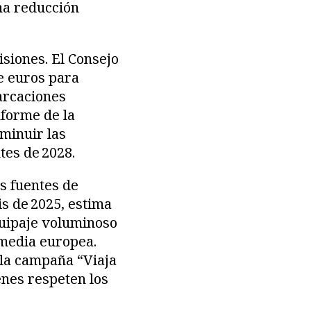
una reducción
siones. El Consejo
e euros para
arcaciones
nforme de la
minuir las
tes de 2028.
es fuentes de
is de 2025, estima
equipaje voluminoso
 media europea.
 la campaña “Viaja
enes respeten los