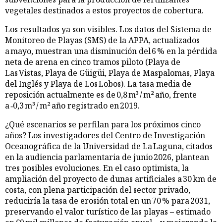
vegetales destinados a estos proyectos de cobertura.
Los resultados ya son visibles. Los datos del Sistema de
Monitoreo de Playas (SMS) de la APPA, actualizados
a mayo, muestran una disminución del 6 % en la pérdida
neta de arena en cinco tramos piloto (Playa de
Las Vistas, Playa de Güigüi, Playa de Maspalomas, Playa
del Inglés y Playa de Los Lobos). La tasa media de
reposición actualmente es de 0,8 m³ / m² año, frente
a ‑0,3 m³ / m² año registrado en 2019.
¿Qué escenarios se perfilan para los próximos cinco
años? Los investigadores del Centro de Investigación
Oceanográfica de la Universidad de La Laguna, citados
en la audiencia parlamentaria de junio 2026, plantean
tres posibles evoluciones. En el caso optimista, la
ampliación del proyecto de dunas artificiales a 30 km de
costa, con plena participación del sector privado,
reduciría la tasa de erosión total en un 70 % para 2031,
preservando el valor turístico de las playas – estimado