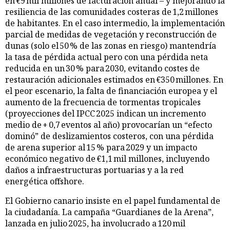
en €9 mil millones de facturación anual – y mejorando la
resiliencia de las comunidades costeras de 1,2 millones
de habitantes. En el caso intermedio, la implementación
parcial de medidas de vegetación y reconstrucción de
dunas (solo el 50 % de las zonas en riesgo) mantendría
la tasa de pérdida actual pero con una pérdida neta
reducida en un 30 % para 2030, evitando costes de
restauración adicionales estimados en €350 millones. En
el peor escenario, la falta de financiación europea y el
aumento de la frecuencia de tormentas tropicales
(proyecciones del IPCC 2025 indican un incremento
medio de + 0,7 eventos al año) provocarían un “efecto
dominó” de deslizamientos costeros, con una pérdida
de arena superior al 15 % para 2029 y un impacto
económico negativo de €1,1 mil millones, incluyendo
daños a infraestructuras portuarias y a la red
energética offshore.
El Gobierno canario insiste en el papel fundamental de
la ciudadanía. La campaña “Guardianes de la Arena”,
lanzada en julio 2025, ha involucrado a 120 mil