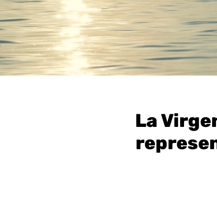
La Virge
represen