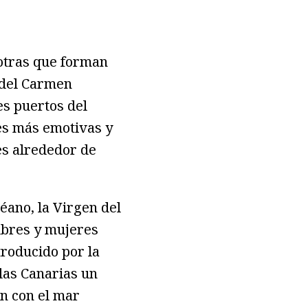
 otras que forman
n del Carmen
les puertos del
nes más emotivas y
es alrededor de
éano, la Virgen del
mbres y mujeres
troducido por la
las Canarias un
en con el mar