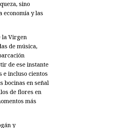
iqueza, sino
a economía y las
 la Virgen
das de música,
barcación
ir de ese instante
 e incluso cientos
s bocinas en señal
los de flores en
 momentos más
ogán y