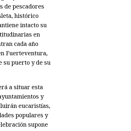
as de pescadores
leta, histórico
ntiene intacto su
titudinarias en
ntran cada año
en Fuerteventura,
e su puerto y de su
rá a situar esta
 ayuntamientos y
luirán eucaristías,
idades populares y
celebración supone