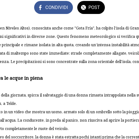
CONDIVIDI
POST
 Niveles Altos), conosciuta anche come "Gota Fría", ha colpito l'isola di Gr
nni significativi in diverse zone. Questo fenomeno meteorologico si verifica
e principale e rimane isolata in alta quota, creando un’intensa instabilità atm
ta di maltempo sono state immediate: strade completamente allagate, veicoli 
a. Le precipitazioni si sono concentrate sulla zona orientale dell'isola, con Te
a le acque in piena
 della giornata, spicca il salvataggio di una donna rimasta intrappolata nella
, a Telde.
 in un video che mostra un uomo, armato solo di un ombrello sotto la pioggia 
all’acqua. La conducente, in preda al panico, non riusciva ad aprire la portier
rto completamente le ruote del veicolo.
o del soccorritore, la donna è stata estratta pochi istanti prima che la corren