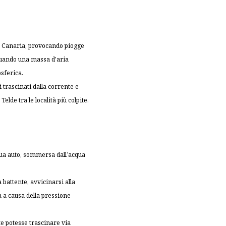
an Canaria, provocando piogge
 quando una massa d'aria
osferica.
trascinati dalla corrente e
lde tra le località più colpite.
 sua auto, sommersa dall’acqua
battente, avvicinarsi alla
a a causa della pressione
te potesse trascinare via