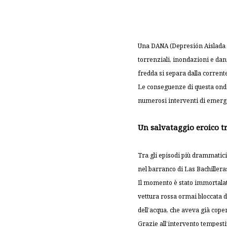
Una DANA (Depresión Aislada en
torrenziali, inondazioni e da
fredda si separa dalla corrent
Le conseguenze di questa onda
numerosi interventi di emergenz
Un salvataggio eroico tr
Tra gli episodi più drammatici
nel barranco di Las Bachilleras
Il momento è stato immortalato
vettura rossa ormai bloccata d
dell’acqua, che aveva già cope
Grazie all’intervento tempestiv