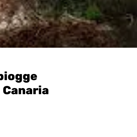
 piogge
n Canaria