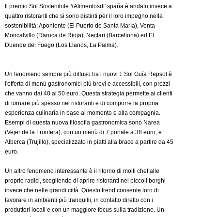
Il premio Sol Sostenibile #AlimentosdEspaña è andato invece a
quattro ristoranti che si sono distinti per il loro impegno nella
sostenibilità: Aponiente (El Puerto de Santa María), Venta
Moncalvillo (Daroca de Rioja), Nectari (Barcellona) ed El
Duende del Fuego (Los Llanos, La Palma).
Un fenomeno sempre più diffuso tra i nuovi 1 Sol Guía Repsol è
l'offerta di menù gastronomici più brevi e accessibili, con prezzi
che vanno dai 40 ai 50 euro. Questa strategia permette ai clienti
di tornare più spesso nei ristoranti e di comporre la propria
esperienza culinaria in base al momento e alla compagnia.
Esempi di questa nuova filosofia gastronomica sono Narea
(Vejer de la Frontera), con un menù di 7 portate a 38 euro, e
Alberca (Trujillo), specializzato in piatti alla brace a partire da 45
euro.
Un altro fenomeno interessante è il ritorno di molti chef alle
proprie radici, scegliendo di aprire ristoranti nei piccoli borghi
invece che nelle grandi città. Questo trend consente loro di
lavorare in ambienti più tranquilli, in contatto diretto con i
produttori locali e con un maggiore focus sulla tradizione. Un