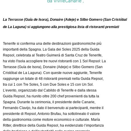
da VivileCanarie ,
La Terrasse (Guía de Isora), Donaire (Adeje) e Silbo Gomero (San Cristóbal
de La Laguna) si aggiungono alla prestigiosa lista di ristoranti premiati
Tenerife si conferma una delle destinazioni gastronomiche più
importanti della Spagna. La Gala dei Soles 2025 della Guida
Repsol, celebrata al Teatro Guimerá di Santa Cruz de Tenerife,
ha visto l'isola accogliere tre nuovi ristoranti con 1 Sol Repsol: La
Terrasse (Guía de Isora), Donaire (Adeje) e Silbo Gomero (San
Cristóbal de La Laguna). Con queste nuove aggiunte, Tenerife
raggiunge un totale di 48 ristoranti premiati nella Guida Repsol,
tra cui 1 con Tre Soles, 5 con Due Soles e 15 con Un Sol.
L’evento, organizzato dal Cabildo di Tenerife e dalla stessa
Guida Repsol, ha riunito oltre 200 chef provenienti da tutta la
Spagna. Durante la cerimonia, il presidente delle Canarie,
Fernando Clavijo, ha dato il benvenuto ai partecipanti, mentre il
presidente di Repsol, Antonio Brufau, ha sottolineato il valore
della gastronomia come motore economico e culturale. María
Ritter, direttrice della Guida Repsol, ha evidenziato l’importanza