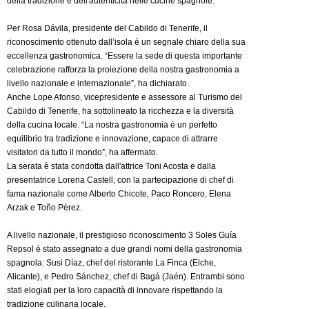
della tradizione e dell'autenticità nelle cucine spagnole.
Per Rosa Dávila, presidente del Cabildo di Tenerife, il
riconoscimento ottenuto dall’isola è un segnale chiaro della sua
eccellenza gastronomica. “Essere la sede di questa importante
celebrazione rafforza la proiezione della nostra gastronomia a
livello nazionale e internazionale”, ha dichiarato.
Anche Lope Afonso, vicepresidente e assessore al Turismo del
Cabildo di Tenerife, ha sottolineato la ricchezza e la diversità
della cucina locale. “La nostra gastronomia è un perfetto
equilibrio tra tradizione e innovazione, capace di attrarre
visitatori da tutto il mondo”, ha affermato.
La serata è stata condotta dall'attrice Toni Acosta e dalla
presentatrice Lorena Castell, con la partecipazione di chef di
fama nazionale come Alberto Chicote, Paco Roncero, Elena
Arzak e Toño Pérez.
A livello nazionale, il prestigioso riconoscimento 3 Soles Guía
Repsol è stato assegnato a due grandi nomi della gastronomia
spagnola: Susi Díaz, chef del ristorante La Finca (Elche,
Alicante), e Pedro Sánchez, chef di Bagá (Jaén). Entrambi sono
stati elogiati per la loro capacità di innovare rispettando la
tradizione culinaria locale.