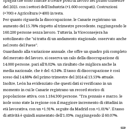
Spagna che sono riuscite a creare posti di lavoro nel primo trimestre
del 2025, con i settori dell’Industria (+1.600 occupati), Costruzioni
(+700) e Agricoltura (+400) in testa.
Per quanto riguarda la disoccupazione, le Canarie registrano un
aumento del 15,78% rispetto al trimestre precedente, raggiungendo le
160.200 persone senza lavoro. Tuttavia, la Viceconsejera ha
sottolineato che "si tratta di un andamento stagionale, osservato anche
nel resto del Paese".
Guardando alla variazione annuale, che offre un quadro più completo
del mercato del lavoro, si osserva un calo della disoccupazione di
14.000 persone, pari all’8,02%, un risultato che migliora anche la
media nazionale, che è del -6,34%. Il tasso di disoccupazione è così
sceso dal 14,88% del primo trimestre del 2024 al 13,53% attuale.
Inoltre, León ha evidenziato che questi dati si verificano in un
momento in cui le Canarie registrano un record storico di
popolazione attiva, con 1.184.300 persone. "Tra gennaio e marzo, le
isole sono state la regione con il maggiore incremento di cittadini in
età lavorativa, con un +1,91%, seguite da Madrid con +1,01%". Il tasso
di attività è quindi aumentato dell’1,03%, raggiungendo il 60,07%.