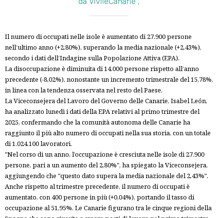
da VivileCanarie ,
Il numero di occupati nelle isole è aumentato di 27.900 persone
nell’ultimo anno (+2,80%), superando la media nazionale (+2,43%),
secondo i dati dell’Indagine sulla Popolazione Attiva (EPA).
La disoccupazione è diminuita di 14.000 persone rispetto all’anno
precedente (-8,02%), nonostante un incremento trimestrale del 15,78%,
in linea con la tendenza osservata nel resto del Paese.
La Viceconsejera del Lavoro del Governo delle Canarie, Isabel León,
ha analizzato lunedì i dati della EPA relativi al primo trimestre del
2025, confermando che la comunità autonoma delle Canarie ha
raggiunto il più alto numero di occupati nella sua storia, con un totale
di 1.024.100 lavoratori.
"Nel corso di un anno, l’occupazione è cresciuta nelle isole di 27.900
persone, pari a un aumento del 2,80%", ha spiegato la Viceconsejera,
aggiungendo che "questo dato supera la media nazionale del 2,43%".
Anche rispetto al trimestre precedente, il numero di occupati è
aumentato, con 400 persone in più (+0,04%), portando il tasso di
occupazione al 51,95%. Le Canarie figurano tra le cinque regioni della