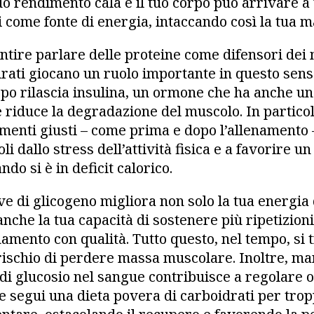
tuo rendimento cala e il tuo corpo può arrivare a 
 come fonte di energia, intaccando così la tua 
ntire parlare delle proteine come difensori dei 
rati giocano un ruolo importante in questo sens
po rilascia insulina, un ormone che ha anche un 
oè riduce la degradazione del muscolo. In partic
menti giusti – come prima e dopo l’allenamento –
i dallo stress dell’attività fisica e a favorire u
do si è in deficit calorico.
e di glicogeno migliora non solo la tua energia
nche la tua capacità di sostenere più ripetizioni
enamento con qualità. Tutto questo, nel tempo, si 
 rischio di perdere massa muscolare. Inoltre, m
di glucosio nel sangue contribuisce a regolare 
Se segui una dieta povera di carboidrati per trop