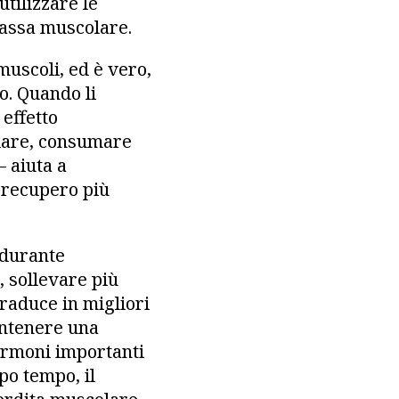
utilizzare le
massa muscolare.
muscoli, ed è vero,
o. Quando li
effetto
olare, consumare
 aiuta a
n recupero più
 durante
, sollevare più
traduce in migliori
antenere una
ormoni importanti
po tempo, il