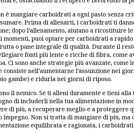
ntare, ostacolando il recupero e favorendo la p
on è mangiare carboidrati a ogni pasto senza cri
umare. Prima di allenarti, i carboidrati ti dann
one; dopo l’allenamento, aiutano a ricostituire le
ti momenti, puoi optare per carboidrati a rapid
rutta o pane integrale di qualità. Durante il rest
ilegiare fonti più lente e ricche di fibra, come 
noa. Ci sono anche strategie più avanzate, come l
he consiste nell’aumentarne l’assunzione nei gio
io gambe) e ridurla nei giorni di riposo.
ono il nemico. Se ti alleni duramente e tieni all
gno di includerli nella tua alimentazione in modo
re di più, a recuperare meglio e a proteggere q
to impegno. Non si tratta di mangiare di più, ma
mentazione equilibrata e ragionata, i carboidrati