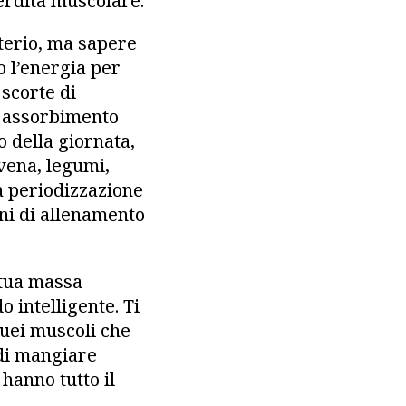
erdita muscolare.
terio, ma sapere
o l’energia per
 scorte di
o assorbimento
o della giornata,
avena, legumi,
a periodizzazione
rni di allenamento
a tua massa
 intelligente. Ti
uei muscoli che
 di mangiare
 hanno tutto il