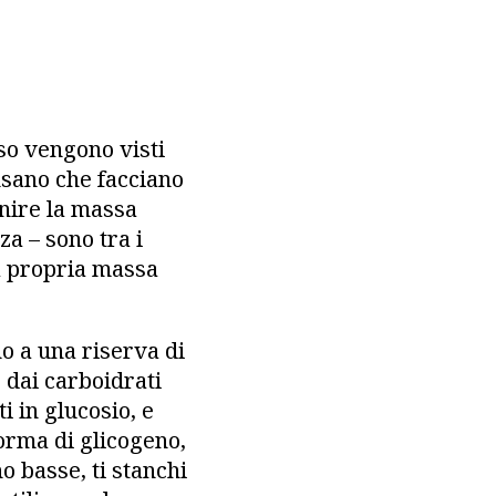
so vengono visti
nsano che facciano
inire la massa
za – sono tra i
la propria massa
no a una riserva di
 dai carboidrati
 in glucosio, e
orma di glicogeno,
o basse, ti stanchi