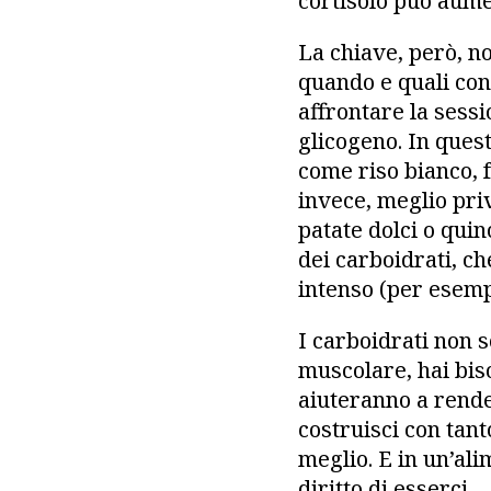
cortisolo può aume
La chiave, però, n
quando e quali cons
affrontare la sessi
glicogeno. In ques
come riso bianco, f
invece, meglio priv
patate dolci o qui
dei carboidrati, c
intenso (per esemp
I carboidrati non s
muscolare, hai biso
aiuteranno a rende
costruisci con tan
meglio. E in un’ali
diritto di esserci.