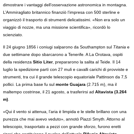
dimostrare i vantaggi dell’osservazione astronomica in montagna.
L’Ammiragliato britannico finanziò l’impresa con 500 sterline e
organizzò il trasporto di strumenti delicatissimi. «Non era solo un
viaggio di nozze, ma una missione scientifica», ricordò lo
scienziato.
Il 24 giugno 1856 i coniugi salparono da Southampton sul
Titania
e
due settimane dopo sbarcarono a Tenerife. A La Orotava, ospiti
della residenza
Sitio Liter
, prepararono la salita al Teide. Il 14
luglio la spedizione partì con 27 muli e cavalli carichi di provviste e
strumenti, tra cui il grande telescopio equatoriale Pattinson da 7,5
pollici. La prima base fu sul
monte Guajara
(2.715 m), ma il
maltempo costrinse, il 21 agosto, a trasferirsi ad
Altavista (3.264
m)
.
«Qui il vento si attenua, l’aria è limpida e le stelle brillano con una
purezza che mai avevo veduto», annotò Piazzi Smyth. Attorno al
telescopio, trasportato a pezzi con grande sforzo, furono eretti
ripari che costituirono il nucleo dell’attuale
Rifugio Altavista
.