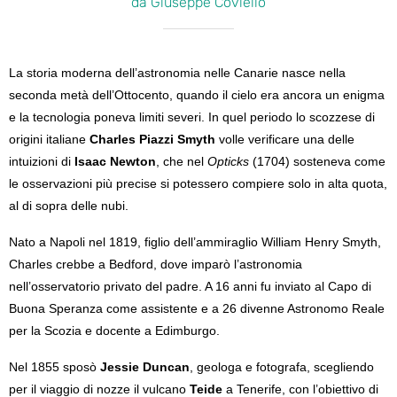
da Giuseppe Coviello
La storia moderna dell’astronomia nelle Canarie nasce nella
seconda metà dell’Ottocento, quando il cielo era ancora un enigma
e la tecnologia poneva limiti severi. In quel periodo lo scozzese di
origini italiane
Charles Piazzi Smyth
volle verificare una delle
intuizioni di
Isaac Newton
, che nel
Opticks
(1704) sosteneva come
le osservazioni più precise si potessero compiere solo in alta quota,
al di sopra delle nubi.
Nato a Napoli nel 1819, figlio dell’ammiraglio William Henry Smyth,
Charles crebbe a Bedford, dove imparò l’astronomia
nell’osservatorio privato del padre. A 16 anni fu inviato al Capo di
Buona Speranza come assistente e a 26 divenne Astronomo Reale
per la Scozia e docente a Edimburgo.
Nel 1855 sposò
Jessie Duncan
, geologa e fotografa, scegliendo
per il viaggio di nozze il vulcano
Teide
a Tenerife, con l’obiettivo di