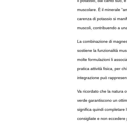
Il potassio, dal canto suo, è
muscolare. È il minerale “an
carenza di potassio si manif
muscoli, contribuendo a una 
La combinazione di magnesio
sostiene la funzionalità mus
molte formulazioni li associ
pratica attività fisica, per 
integrazione può rappresent
Va ricordato che la natura of
verde garantiscono un ottim
significa quindi completare 
consigliate e non eccedere pe