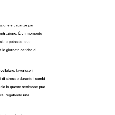
razione e vacanze più
oncentrazione. È un momento
esio e potassio, due
à le giornate cariche di
ellulare, favorisce il
 di stress o durante i cambi
esio in queste settimane può
more, regalando una