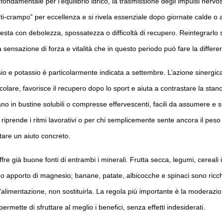
 fondamentale per l’equilibrio idrico, la trasmissione degli impulsi nervo
ti-crampo” per eccellenza e si rivela essenziale dopo giornate calde o at
esta con debolezza, spossatezza o difficoltà di recupero. Reintegrarlo 
sensazione di forza e vitalità che in questo periodo può fare la differe
 e potassio è particolarmente indicata a settembre. L’azione sinergica
colare, favorisce il recupero dopo lo sport e aiuta a contrastare la st
ano in bustine solubili o compresse effervescenti, facili da assumere e su
chi riprende i ritmi lavorativi o per chi semplicemente sente ancora il peso
are un aiuto concreto.
fre già buone fonti di entrambi i minerali. Frutta secca, legumi, cereali i
o apporto di magnesio; banane, patate, albicocche e spinaci sono ricchi
l’alimentazione, non sostituirla. La regola più importante è la moderazio
rmette di sfruttare al meglio i benefici, senza effetti indesiderati.