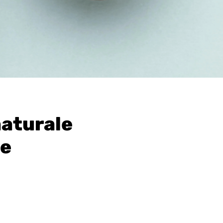
naturale
re