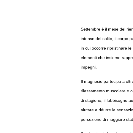
Settembre è il mese del rien
intense del solito, il corp
in cui occorre ripristinare l
elementi che insieme rappres
impegni.
Il magnesio partecipa a oltr
rilassamento muscolare e co
di stagione, il fabbisogno 
aiutare a ridurre la sensazio
percezione di maggiore stabi