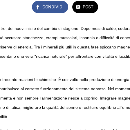
CONDIVIDI
POST
tro, dei nuovi inizi e del cambio di stagione. Dopo mesi di caldo, sudo
o può accusare stanchezza, crampi muscolari, insonnia o difficoltà di c
e riserve di energia. Tra i minerali più utili in questa fase spiccano magn
entano una vera “ricarica naturale” per affrontare con vitalità e lucidit
e trecento reazioni biochimiche. È coinvolto nella produzione di energia c
ntribuisce al corretto funzionamento del sistema nervoso. Nei momenti
aumenta e non sempre l’alimentazione riesce a coprirlo. Integrare magn
ne di fatica, migliorare la qualità del sonno e restituire equilibrio all’u
lità.