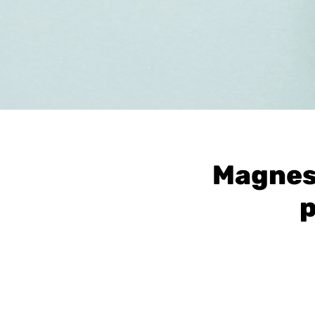
Magnesi
p