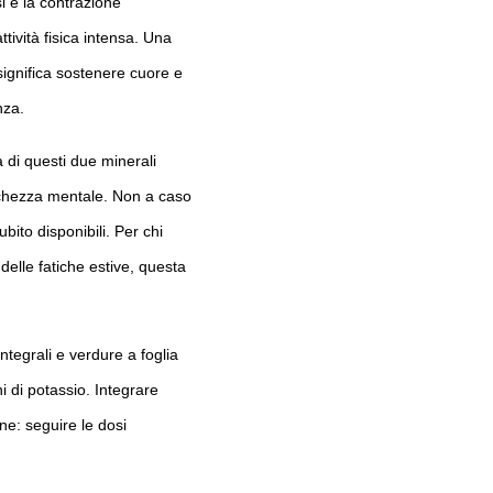
si e la contrazione
tività fisica intensa. Una
significa sostenere cuore e
nza.
 di questi due minerali
anchezza mentale. Non a caso
bito disponibili. Per chi
 delle fatiche estive, questa
ntegrali e verdure a foglia
 di potassio. Integrare
ne: seguire le dosi