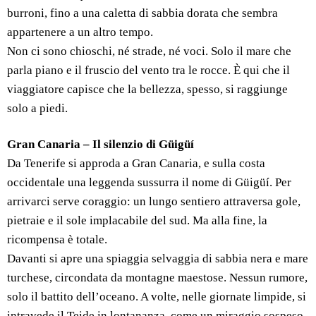
burroni, fino a una caletta di sabbia dorata che sembra
appartenere a un altro tempo.
Non ci sono chioschi, né strade, né voci. Solo il mare che
parla piano e il fruscio del vento tra le rocce. È qui che il
viaggiatore capisce che la bellezza, spesso, si raggiunge
solo a piedi.
Gran Canaria – Il silenzio di Güigüí
Da Tenerife si approda a Gran Canaria, e sulla costa
occidentale una leggenda sussurra il nome di Güigüí. Per
arrivarci serve coraggio: un lungo sentiero attraversa gole,
pietraie e il sole implacabile del sud. Ma alla fine, la
ricompensa è totale.
Davanti si apre una spiaggia selvaggia di sabbia nera e mare
turchese, circondata da montagne maestose. Nessun rumore,
solo il battito dell’oceano. A volte, nelle giornate limpide, si
intravede il Teide in lontananza, come un miraggio sospeso