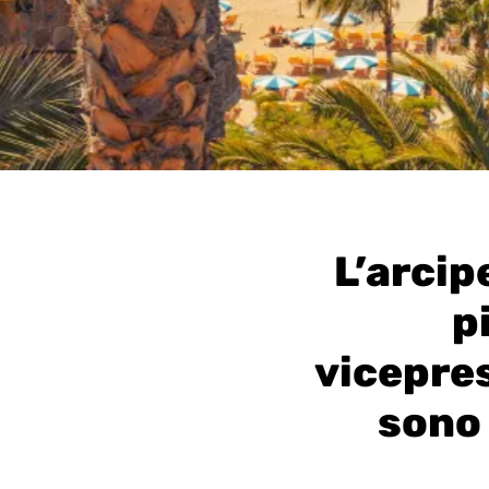
L’arcip
p
vicepre
sono 