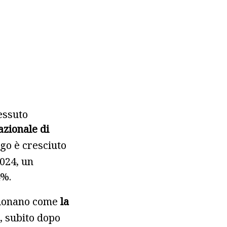
essuto
azionale di
ago è cresciuto
2024, un
4%.
izionano come
la
 subito dopo