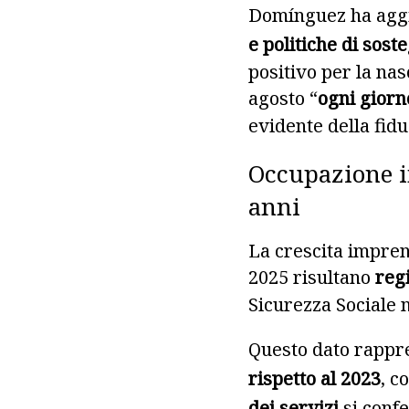
Domínguez ha aggi
e politiche di sost
positivo per la nas
agosto “
ogni giorn
evidente della fidu
Occupazione i
anni
La crescita impren
2025 risultano
regi
Sicurezza Sociale n
Questo dato rappr
rispetto al 2023
, c
dei servizi
si confe