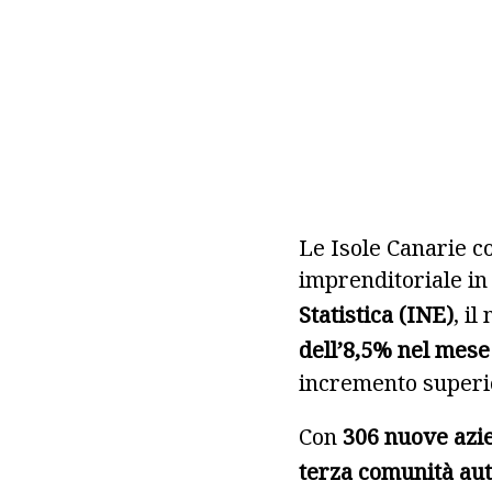
Le Isole Canarie c
imprenditoriale in 
Statistica (INE)
, i
dell’8,5% nel mese
incremento superior
Con
306 nuove azi
terza comunità au