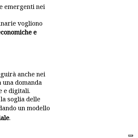
de emergenti nei
Canarie vogliono
 economiche e
eguirà anche nei
da una domanda
e digitali.
la soglia delle
idando un modello
iale
.