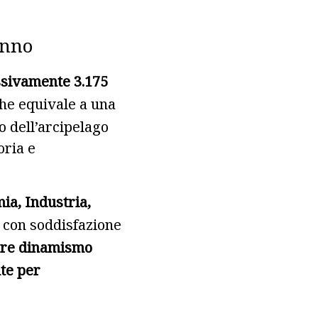
anno
ssivamente 3.175
 che equivale a una
o dell’arcipelago
oria e
ia, Industria,
o con soddisfazione
iore dinamismo
nte per