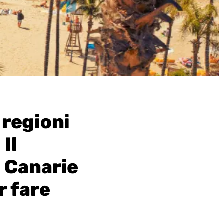
 regioni
Il
 Canarie
r fare