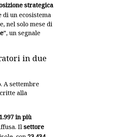
osizione strategica
e di un ecosistema
e, nel solo mese di
de
”, un segnale
atori in due
o. A settembre
critte alla
1.997 in più
ffusa. Il
settore
isole, con
23.434