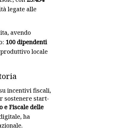
tà legate alle
ita, avendo
ro:
100 dipendenti
o produttivo locale
toria
u incentivi fiscali,
r sostenere start-
e Fiscale delle
digitale, ha
azionale.