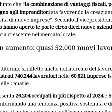
unto che “
la combinazione di vantaggi fiscali, p
egno agli imprenditori
sta favorendo la creazion
cita di nuove imprese”. Secondo il vicepresident
o hanno aperto le porte circa dieci nuove azien
cia crescente nel mercato locale.
n aumento: quasi 52.000 nuovi lavor
ditoriale si riflette anche nel mercato del lavor
strati 740.244 lavoratori
nelle
60.821 imprese
is
elle Canarie.
esenta
26.204 occupati in più rispetto al 2024
e
5
onfermando una tendenza positiva sostenuta e di
rma il motore principale dell’occupazione nelle 