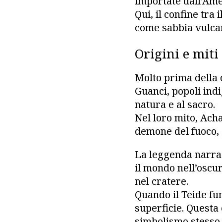
importate dall’Ame
Qui, il confine tra
come sabbia vulcani
Origini e miti
Molto prima della 
Guanci, popoli ind
natura e al sacro.
Nel loro mito, Acha
demone del fuoco, 
La leggenda narra 
il mondo nell’oscu
nel cratere.
Quando il Teide fum
superficie. Questa 
simbolismo stesso d