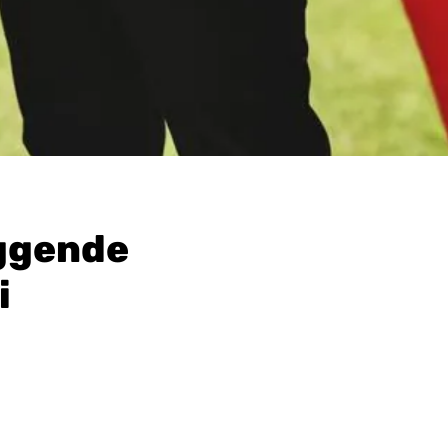
eggende
i