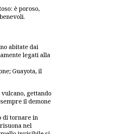
toso: è poroso,
 benevoli.
no abitate dai
amente legati alla
one; Guayota, il
l vulcano, gettando
r sempre il demone
 di tornare in
 risuona nel
uello invisibile si