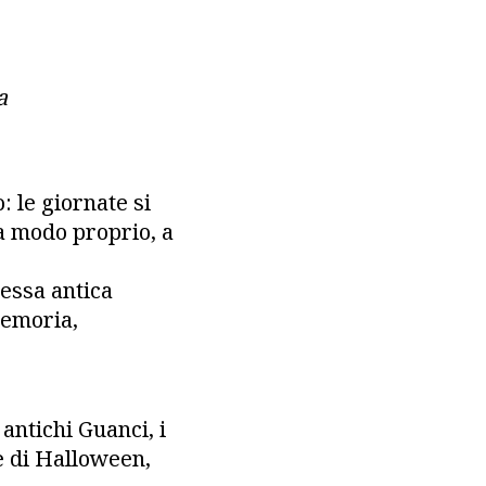
a
: le giornate si
 a modo proprio, a
tessa antica
memoria,
 antichi Guanci, i
e di Halloween,