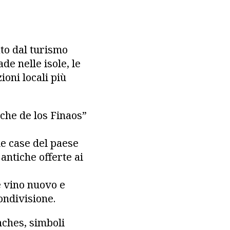
ato dal turismo
de nelle isole, le
ioni locali più
oche de los Finaos”
le case del paese
antiche offerte ai
e vino nuovo e
ondivisione.
nches, simboli