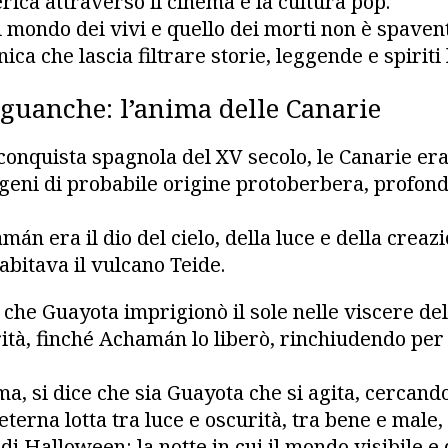
rica attraverso il cinema e la cultura pop.
 il mondo dei vivi e quello dei morti non è spaven
ca che lascia filtrare storie, leggende e spiriti
 guanche: l’anima delle Canarie
conquista spagnola del XV secolo, le Canarie era
igeni di probabile origine protoberbera, profond
mán era il dio del cielo, della luce e della creazi
abitava il vulcano Teide.
che Guayota imprigionò il sole nelle viscere de
rità, finché Achamán lo liberò, rinchiudendo pe
a, si dice che sia Guayota che si agita, cercando
eterna lotta tra luce e oscurità, tra bene e male,
i Halloween: la notte in cui il mondo visibile e q