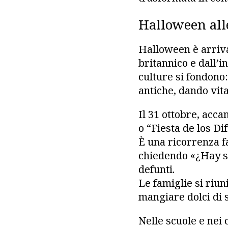
Halloween all
Halloween è arriva
britannico e dall’i
culture si fondono:
antiche, dando vita
Il 31 ottobre, acca
o “Fiesta de los Di
È una ricorrenza fa
chiedendo «¿Hay sa
defunti.
Le famiglie si riu
mangiare dolci di 
Nelle scuole e nei 