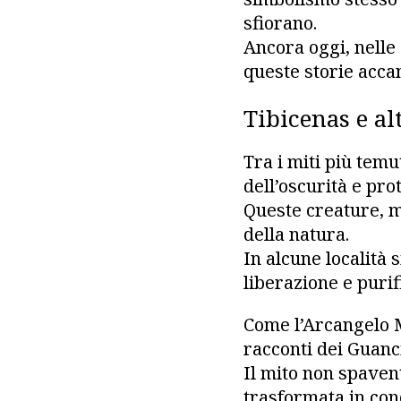
sfiorano.
Ancora oggi, nelle 
queste storie acca
Tibicenas e al
Tra i miti più temut
dell’oscurità e pro
Queste creature, m
della natura.
In alcune località 
liberazione e purif
Come l’Arcangelo M
racconti dei Guanci
Il mito non spaven
trasformata in con