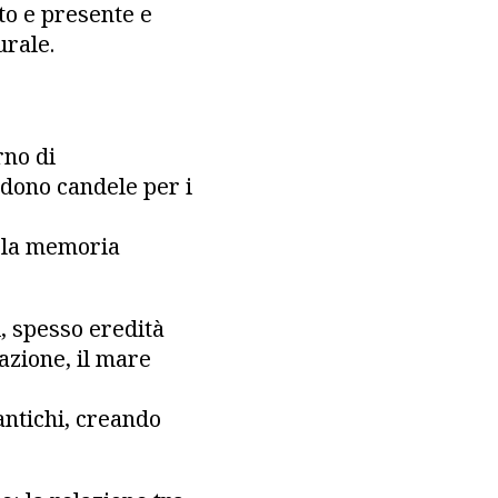
to e presente e
urale.
rno di
endono candele per i
 la memoria
, spesso eredità
azione, il mare
antichi, creando