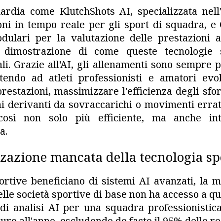
ardia come KlutchShots AI, specializzata nell
ioni in tempo reale per gli sport di squadra, e
dulari per la valutazione delle prestazioni a
a dimostrazione di come queste tecnologie 
li. Grazie all'AI, gli allenamenti sono sempre p
ttendo ad atleti professionisti e amatori evol
restazioni, massimizzare l'efficienza degli sfor
i derivanti da sovraccarichi o movimenti erra
 così non solo più efficiente, ma anche in
a.
zazione mancata della tecnologia sp
ortive beneficiano di sistemi AI avanzati, la 
 delle società sportive di base non ha accesso a q
di analisi AI per una squadra professionistica
euro all'anno, escludendo de facto il 95% delle re