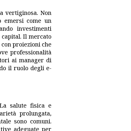
sa vertiginosa. Non
ono emersi come un
ando investimenti
 capital. Il mercato
, con proiezioni che
ove professionalità
atori ai manager di
o il ruolo degli e-
 La salute fisica e
arietà prolungata,
ntale sono comuni.
ative adeguate per