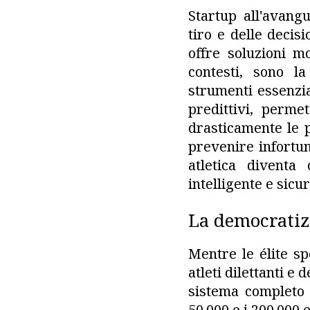
Startup all'avangu
tiro e delle decis
offre soluzioni mo
contesti, sono l
strumenti essenzia
predittivi, perme
drasticamente le p
prevenire infortun
atletica diventa
intelligente e sicur
La democratiz
Mentre le élite sp
atleti dilettanti e
sistema completo 
50.000 e i 200.000 