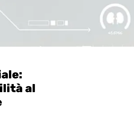
iale:
lità al
e