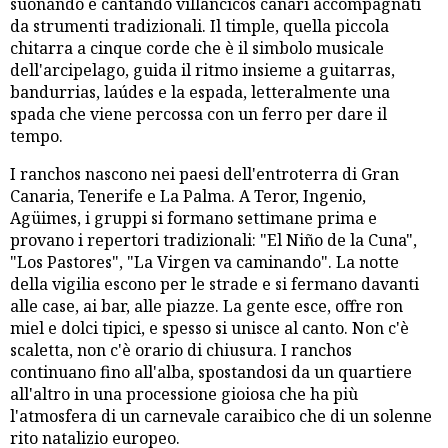
suonando e cantando villancicos canari accompagnati
da strumenti tradizionali. Il timple, quella piccola
chitarra a cinque corde che è il simbolo musicale
dell'arcipelago, guida il ritmo insieme a guitarras,
bandurrias, laúdes e la espada, letteralmente una
spada che viene percossa con un ferro per dare il
tempo.
I ranchos nascono nei paesi dell'entroterra di Gran
Canaria, Tenerife e La Palma. A Teror, Ingenio,
Agüimes, i gruppi si formano settimane prima e
provano i repertori tradizionali: "El Niño de la Cuna",
"Los Pastores", "La Virgen va caminando". La notte
della vigilia escono per le strade e si fermano davanti
alle case, ai bar, alle piazze. La gente esce, offre ron
miel e dolci tipici, e spesso si unisce al canto. Non c'è
scaletta, non c'è orario di chiusura. I ranchos
continuano fino all'alba, spostandosi da un quartiere
all'altro in una processione gioiosa che ha più
l'atmosfera di un carnevale caraibico che di un solenne
rito natalizio europeo.