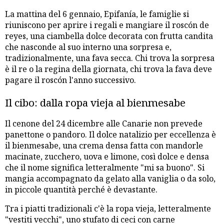
La mattina del 6 gennaio, Epifanía, le famiglie si
riuniscono per aprire i regali e mangiare il roscón de
reyes, una ciambella dolce decorata con frutta candita
che nasconde al suo interno una sorpresa e,
tradizionalmente, una fava secca. Chi trova la sorpresa
è il re o la regina della giornata, chi trova la fava deve
pagare il roscón l'anno successivo.
Il cibo: dalla ropa vieja al bienmesabe
Il cenone del 24 dicembre alle Canarie non prevede
panettone o pandoro. Il dolce natalizio per eccellenza è
il bienmesabe, una crema densa fatta con mandorle
macinate, zucchero, uova e limone, così dolce e densa
che il nome significa letteralmente "mi sa buono". Si
mangia accompagnato da gelato alla vaniglia o da solo,
in piccole quantità perché è devastante.
Tra i piatti tradizionali c'è la ropa vieja, letteralmente
"vestiti vecchi", uno stufato di ceci con carne