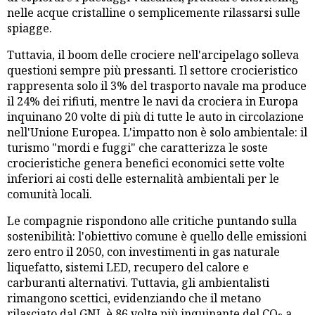
nelle acque cristalline o semplicemente rilassarsi sulle
spiagge.
Tuttavia, il boom delle crociere nell'arcipelago solleva
questioni sempre più pressanti. Il settore crocieristico
rappresenta solo il 3% del trasporto navale ma produce
il 24% dei rifiuti, mentre le navi da crociera in Europa
inquinano 20 volte di più di tutte le auto in circolazione
nell'Unione Europea. L'impatto non è solo ambientale: il
turismo "mordi e fuggi" che caratterizza le soste
crocieristiche genera benefici economici sette volte
inferiori ai costi delle esternalità ambientali per le
comunità locali.
Le compagnie rispondono alle critiche puntando sulla
sostenibilità: l'obiettivo comune è quello delle emissioni
zero entro il 2050, con investimenti in gas naturale
liquefatto, sistemi LED, recupero del calore e
carburanti alternativi. Tuttavia, gli ambientalisti
rimangono scettici, evidenziando che il metano
rilasciato dal GNL è 86 volte più inquinante del CO₂ a