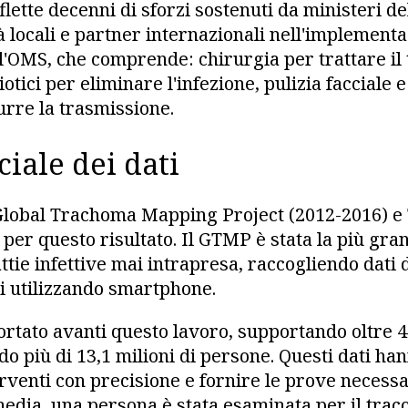
lette decenni di sforzi sostenuti da ministeri de
à locali e partner internazionali nell'implementa
l'OMS, che comprende: chirurgia per trattare il 
otici per eliminare l'infezione, pulizia facciale
urre la trasmissione.
ciale dei dati
 Global Trachoma Mapping Project (2012-2016) e
per questo risultato. Il GTMP è stata la più gra
ttie infettive mai intrapresa, raccogliendo dati d
i utilizzando smartphone.
ortato avanti questo lavoro, supportando oltre 4
o più di 13,1 milioni di persone. Questi dati h
erventi con precisione e fornire le prove necess
 media, una persona è stata esaminata per il tra