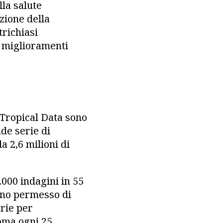
lla salute
zione della
trichiasi
 e miglioramenti
 Tropical Data sono
nde serie di
a 2,6 milioni di
.000 indagini in 55
anno permesso di
arie per
coma ogni 25