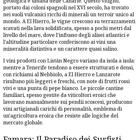
geologica e umana delle Canarie. Questo vitigno,
portato dai coloni spagnoli nel XVI secolo, ha trovato
nei suoli vulcanici ricchi di minerali un terroir unico al
mondo. A El Hierro, le vigne crescono su terrazzamenti
scavati nella lava solidificata, spesso a pochi metri dal
livello del mare, dove l'influsso degli alisei atlantici e
l'altitudine particolare conferiscono ai vini una
mineralità distintiva e un carattere quasi salino.
I vini prodotti con Listán Negro variano da isola a isola:
mentre a Tenerife tendono a essere strutturati e densi,
con richiami al Nebbiolo, a El Hierro e Lanzarote
risultano più leggeri e freschi, con note di frutti rossi
vivi e una punta di pepe bianco. Le piccole cantine
familiari, spesso gestite da viticoltori eroici che
lavorano manualmente sui pendii scoscesi, producono
vini artigianali carichi di personalità, emblema di
un'agricoltura eroica che resiste alle logiche del
mercato globale.
Famara: Il Paradiso dei Surfisti