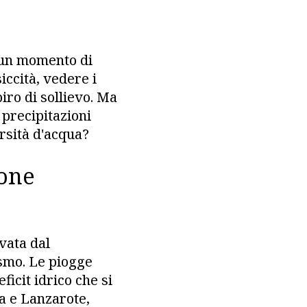
 un momento di
iccità, vedere i
iro di sollievo. Ma
 precipitazioni
arsità d'acqua?
ione
vata dal
ismo. Le piogge
icit idrico che si
a e Lanzarote,