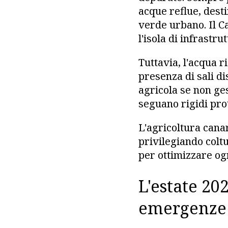
acque reflue, dest
verde urbano. Il C
l'isola di infrastr
Tuttavia, l'acqua r
presenza di sali di
agricola se non ges
seguano rigidi prot
L'agricoltura cana
privilegiando coltu
per ottimizzare ogn
L'estate 20
emergenze