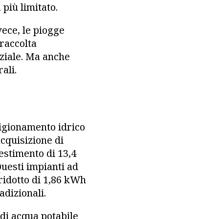
più limitato.
vece, le piogge
 raccolta
rziale. Ma anche
ali.
e
vigionamento idrico
cquisizione di
estimento di 13,4
 Questi impianti ad
ridotto di 1,86 kWh
adizionali.
 di acqua potabile