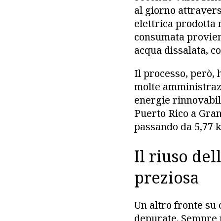
al giorno attravers
elettrica prodotta n
consumata proviene
acqua dissalata, c
Il processo, però,
molte amministrazi
energie rinnovabili
Puerto Rico a Gran
passando da 5,77 
Il riuso de
preziosa
Un altro fronte su
depurate. Sempre 