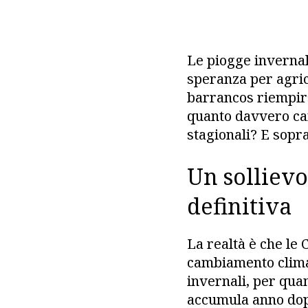
Le piogge inverna
speranza per agrico
barrancos riempirs
quanto davvero cam
stagionali? E sopra
Un solliev
definitiva
La realtà è che le 
cambiamento climat
invernali, per qua
accumula anno dopo