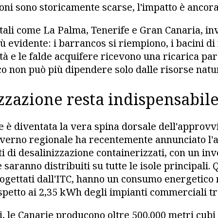
oni sono storicamente scarse, l'impatto è ancora 
ntali come La Palma, Tenerife e Gran Canaria, in
ù evidente: i barrancos si riempiono, i bacini di
à e le falde acquifere ricevono una ricarica pa
ico non può più dipendere solo dalle risorse natur
zzazione resta indispensabil
e è diventata la vera spina dorsale dell'approv
governo regionale ha recentemente annunciato l'a
i di desalinizzazione containerizzati, con un inv
e saranno distribuiti su tutte le isole principali.
ogettati dall'ITC, hanno un consumo energetico 
spetto ai 2,35 kWh degli impianti commerciali tr
i, le Canarie producono oltre 500.000 metri cubi