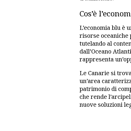
Cos’è l’econom
L’economia blu è u
risorse oceaniche 
tutelando al conte
dall’Oceano Atlanti
rappresenta un’opp
Le Canarie si trov
un’area caratteriz
patrimonio di comp
che rende l’arcipe
nuove soluzioni le