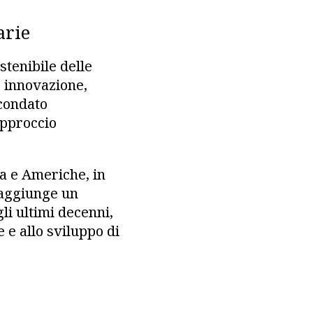
arie
stenibile delle
 innovazione,
rcondato
approccio
ca e Americhe, in
 aggiunge un
li ultimi decenni,
 e allo sviluppo di