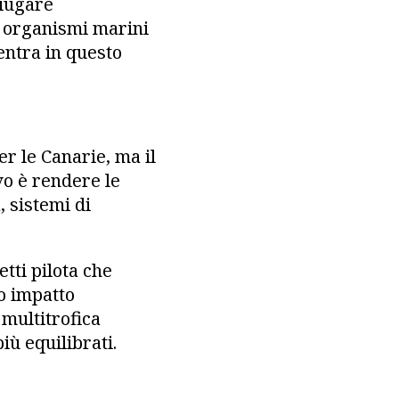
niugare
u organismi marini
ientra in questo
r le Canarie, ma il
vo è rendere le
, sistemi di
tti pilota che
o impatto
 multitrofica
iù equilibrati.