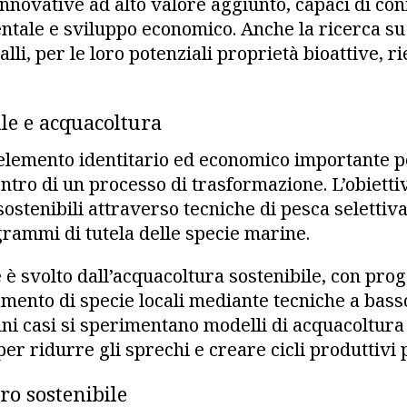
innovative ad alto valore aggiunto, capaci di co
entale e sviluppo economico. Anche la ricerca s
li, per le loro potenziali proprietà bioattive, r
.
ile e acquacoltura
elemento identitario ed economico importante pe
entro di un processo di trasformazione. L’obietti
 sostenibili attraverso tecniche di pesca selettiva
grammi di tutela delle specie marine.
è svolto dall’acquacoltura sostenibile, con proge
amento di specie locali mediante tecniche a bass
uni casi si sperimentano modelli di acquacoltura
per ridurre gli sprechi e creare cicli produttivi p
ro sostenibile