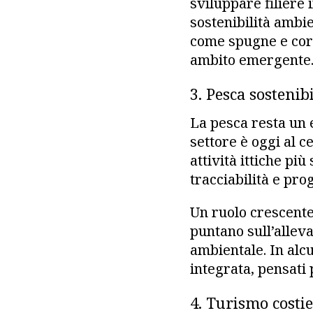
sviluppare filiere 
sostenibilità ambi
come spugne e coral
ambito emergente
3. Pesca sostenib
La pesca resta un 
settore è oggi al c
attività ittiche più
tracciabilità e pro
Un ruolo crescente 
puntano sull’allev
ambientale. In alc
integrata, pensati 
4. Turismo costie