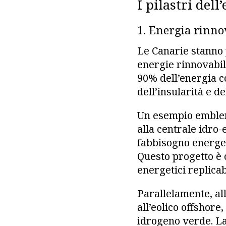
I pilastri del
1. Energia rinno
Le Canarie stanno
energie rinnovabili
90% dell’energia c
dell’insularità e d
Un esempio emblema
alla centrale idro-
fabbisogno energet
Questo progetto è 
energetici replicabi
Parallelamente, all
all’eolico offshore
idrogeno verde. L