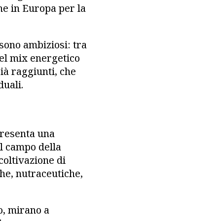
he in Europa per la
i sono ambiziosi: tra
nel mix energetico
 già raggiunti, che
uali.
presenta una
el campo della
coltivazione di
he, nutraceutiche,
go, mirano a