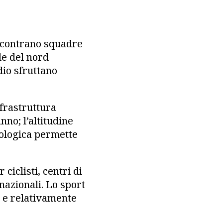
 incontrano squadre
de del nord
dio sfruttano
nfrastruttura
nno; l’altitudine
fologica permette
 ciclisti, centri di
nazionali. Lo sport
o e relativamente