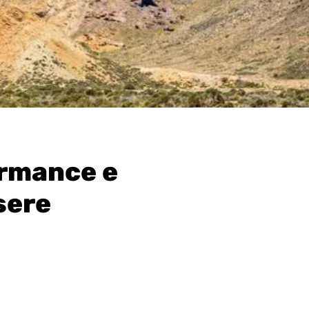
ormance e
sere