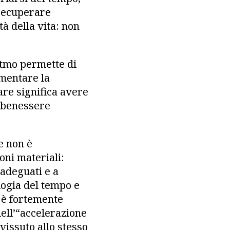
 recuperare
tà della vita: non
ritmo permette di
umentare la
are significa avere
i benessere
e non è
oni materiali:
 adeguati e a
logia del tempo e
à è fortemente
dell’“accelerazione
vissuto allo stesso