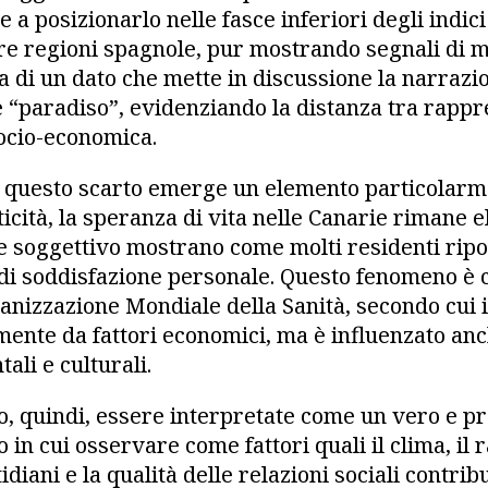
 a posizionarlo nelle fasce inferiori degli indici 
ltre regioni spagnole, pur mostrando segnali di 
tta di un dato che mette in discussione la narraz
 “paradiso”, evidenziando la distanza tra rapp
socio-economica.
 questo scarto emerge un elemento particolarme
ticità, la speranza di vita nelle Canarie rimane
e soggettivo mostrano come molti residenti ripor
 di soddisfazione personale. Questo fenomeno è 
rganizzazione Mondiale della Sanità, secondo cui 
ente da fattori economici, ma è influenzato an
ali e culturali.
, quindi, essere interpretate come un vero e pr
o in cui osservare come fattori quali il clima, il 
idiani e la qualità delle relazioni sociali contri