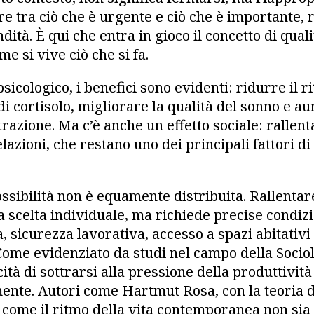
ere tra ciò che è urgente e ciò che è importante,
dità. È qui che entra in gioco il concetto di quali
me si vive ciò che si fa.
psicologico, i benefici sono evidenti: ridurre il 
 di cortisolo, migliorare la qualità del sonno e a
razione. Ma c’è anche un effetto sociale: rallent
lazioni, che restano uno dei principali fattori d
ossibilità non è equamente distribuita. Rallentar
scelta individuale, ma richiede precise condizi
, sicurezza lavorativa, accesso a spazi abitativi
. Come evidenziato da studi nel campo della Socio
cità di sottrarsi alla pressione della produttivit
lmente. Autori come Hartmut Rosa, con la teoria 
 come il ritmo della vita contemporanea non sia 