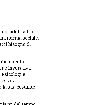
a produttività è
una norma sociale.
 il bisogno di
faticamento
ione lavorativa
 Psicologi e
tress da
o la sua costante
riarsi del tempo,