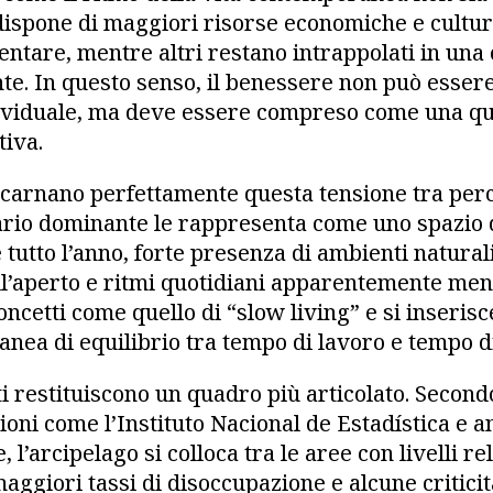
 dispone di maggiori risorse economiche e cultur
entare, mentre altri restano intrappolati in una
. In questo senso, il benessere non può essere
dividuale, ma deve essere compreso come una q
tiva.
ncarnano perfettamente questa tensione tra perc
ario dominante le rappresenta come uno spazio di
tutto l’anno, forte presenza di ambienti naturali,
all’aperto e ritmi quotidiani apparentemente men
ncetti come quello di “slow living” e si inseris
nea di equilibrio tra tempo di lavoro e tempo di
dati restituiscono un quadro più articolato. Second
zioni come l’Instituto Nacional de Estadística e an
e, l’arcipelago si colloca tra le aree con livelli 
aggiori tassi di disoccupazione e alcune criticità