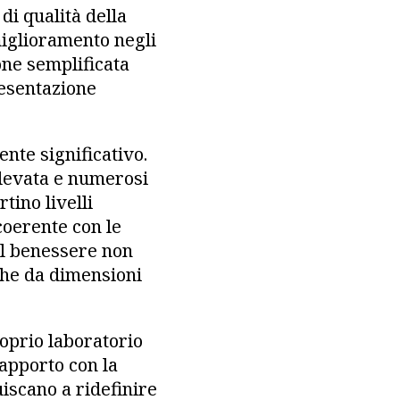
di qualità della
miglioramento negli
ione semplificata
resentazione
nte significativo.
 elevata e numerosi
tino livelli
coerente con le
il benessere non
che da dimensioni
oprio laboratorio
rapporto con la
buiscano a ridefinire