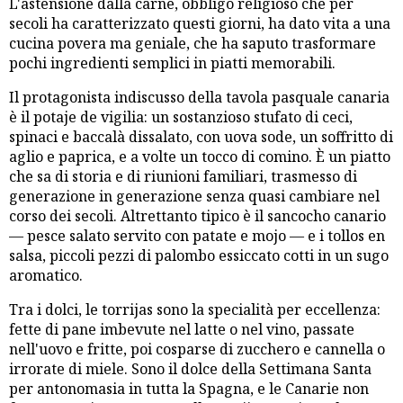
L'astensione dalla carne, obbligo religioso che per
secoli ha caratterizzato questi giorni, ha dato vita a una
cucina povera ma geniale, che ha saputo trasformare
pochi ingredienti semplici in piatti memorabili.
Il protagonista indiscusso della tavola pasquale canaria
è il potaje de vigilia: un sostanzioso stufato di ceci,
spinaci e baccalà dissalato, con uova sode, un soffritto di
aglio e paprica, e a volte un tocco di comino. È un piatto
che sa di storia e di riunioni familiari, trasmesso di
generazione in generazione senza quasi cambiare nel
corso dei secoli. Altrettanto tipico è il sancocho canario
— pesce salato servito con patate e mojo — e i tollos en
salsa, piccoli pezzi di palombo essiccato cotti in un sugo
aromatico.
Tra i dolci, le torrijas sono la specialità per eccellenza:
fette di pane imbevute nel latte o nel vino, passate
nell'uovo e fritte, poi cosparse di zucchero e cannella o
irrorate di miele. Sono il dolce della Settimana Santa
per antonomasia in tutta la Spagna, e le Canarie non