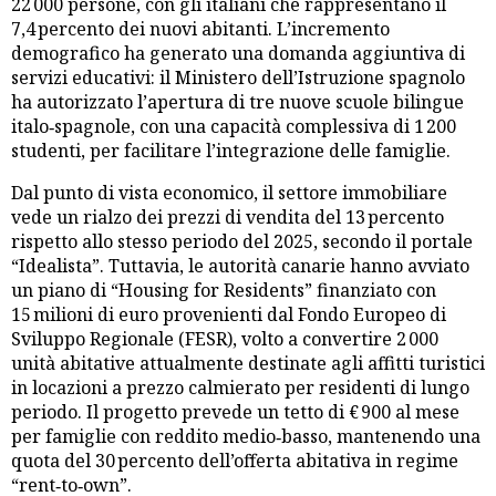
22 000 persone, con gli italiani che rappresentano il
7,4 percento dei nuovi abitanti. L’incremento
demografico ha generato una domanda aggiuntiva di
servizi educativi: il Ministero dell’Istruzione spagnolo
ha autorizzato l’apertura di tre nuove scuole bilingue
italo‑spagnole, con una capacità complessiva di 1 200
studenti, per facilitare l’integrazione delle famiglie.
Dal punto di vista economico, il settore immobiliare
vede un rialzo dei prezzi di vendita del 13 percento
rispetto allo stesso periodo del 2025, secondo il portale
“Idealista”. Tuttavia, le autorità canarie hanno avviato
un piano di “Housing for Residents” finanziato con
15 milioni di euro provenienti dal Fondo Europeo di
Sviluppo Regionale (FESR), volto a convertire 2 000
unità abitative attualmente destinate agli affitti turistici
in locazioni a prezzo calmierato per residenti di lungo
periodo. Il progetto prevede un tetto di € 900 al mese
per famiglie con reddito medio‑basso, mantenendo una
quota del 30 percento dell’offerta abitativa in regime
“rent‑to‑own”.