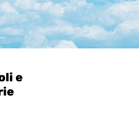
li e
rie