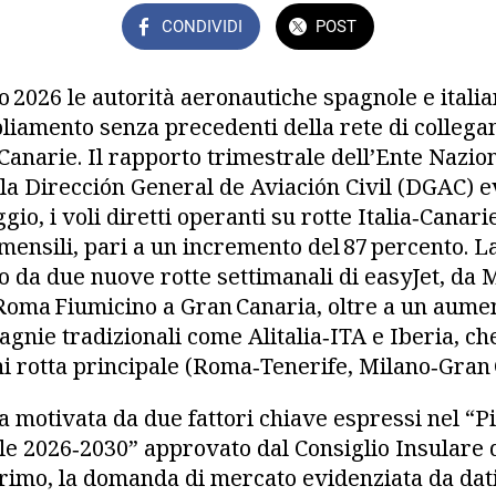
CONDIVIDI
POST
 2026 le autorità aeronautiche spagnole e itali
iamento senza precedenti della rete di collega
 Canarie. Il rapporto trimestrale dell’Ente Nazi
lla Dirección General de Aviación Civil (DGAC) e
gio, i voli diretti operanti su rotte Italia‑Canar
 mensili, pari a un incremento del 87 percento. La
to da due nuove rotte settimanali di easyJet, d
Roma Fiumicino a Gran Canaria, oltre a un aumen
gnie tradizionali come Alitalia‑ITA e Iberia, c
ni rotta principale (Roma‑Tenerife, Milano‑Gran 
a motivata da due fattori chiave espressi nel “P
ile 2026‑2030” approvato dal Consiglio Insulare d
Primo, la domanda di mercato evidenziata da dati