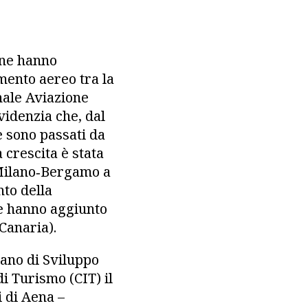
ane hanno
mento aereo tra la
onale Aviazione
videnzia che, dal
ie sono passati da
 crescita è stata
a Milano‑Bergamo a
to della
he hanno aggiunto
Canaria).
iano di Sviluppo
i Turismo (CIT) il
 di Aena –