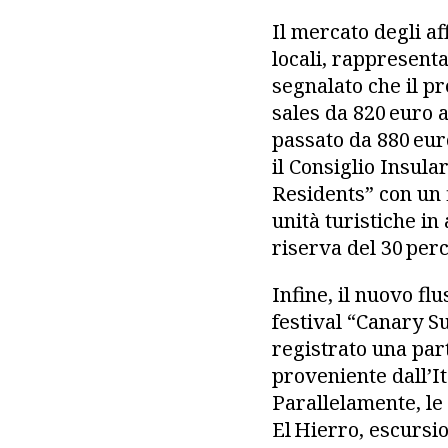
Il mercato degli af
locali, rappresent
segnalato che il p
sales da 820 euro 
passato da 880 euro
il Consiglio Insul
Residents” con un 
unità turistiche i
riserva del 30 perc
Infine, il nuovo flu
festival “Canary S
registrato una part
proveniente dall’It
Parallelamente, le 
El Hierro, escursio