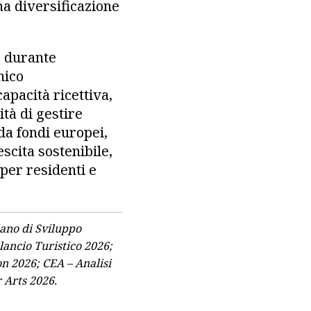
na diversificazione
e durante
mico
capacità ricettiva,
ità di gestire
da fondi europei,
cita sostenibile,
 per residenti e
iano di Sviluppo
lancio Turistico 2026;
on 2026; CEA – Analisi
 Arts 2026.