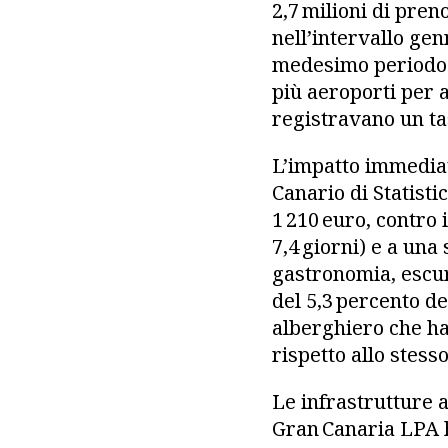
2,7 milioni di pren
nell’intervallo gen
medesimo periodo de
più aeroporti per a
registravano un ta
L’impatto immediat
Canario di Statistic
1 210 euro, contro
7,4 giorni) e a un
gastronomia, escur
del 5,3 percento de
alberghiero che ha 
rispetto allo stess
Le infrastrutture 
Gran Canaria LPA h