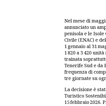
Nel mese di maggio
annunciato un ampl
penisola e le Isole
Civile (ENAC) e de
1 gennaio al 31 mag
1 820 a 3 420 unità
trainata soprattut
Tenerife Sud e da 
frequenza di compa
tre giornate su og
La decisione è stat
Turistico Sostenib
15 febbraio 2026. 