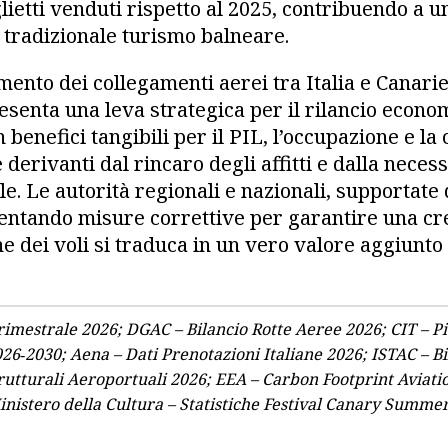
lietti venduti rispetto al 2025, contribuendo a u
al tradizionale turismo balneare.
amento dei collegamenti aerei tra Italia e Canari
resenta una leva strategica per il rilancio econo
 benefici tangibili per il PIL, l’occupazione e la 
derivanti dal rincaro degli affitti e dalla necess
e. Le autorità regionali e nazionali, supportate 
ntando misure correttive per garantire una cres
ne dei voli si traduca in un vero valore aggiunto
rimestrale 2026; DGAC – Bilancio Rotte Aeree 2026; CIT – P
026‑2030; Aena – Dati Prenotazioni Italiane 2026; ISTAC – Bi
rutturali Aeroportuali 2026; EEA – Carbon Footprint Aviati
inistero della Cultura – Statistiche Festival Canary Summer