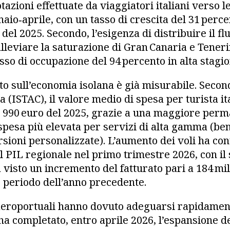
otazioni effettuate da viaggiatori italiani verso l
naio‑aprile, con un tasso di crescita del 31 perce
l 2025. Secondo, l’esigenza di distribuire il flu
lleviare la saturazione di Gran Canaria e Teneri
sso di occupazione del 94 percento in alta stagio
o sull’economia isolana è già misurabile. Secondo
a (ISTAC), il valore medio di spesa per turista ita
 i 990 euro del 2025, grazie a una maggiore perm
a spesa più elevata per servizi di alta gamma (be
sioni personalizzate). L’aumento dei voli ha cont
l PIL regionale nel primo trimestre 2026, con il 
visto un incremento del fatturato pari a 184 mil
o periodo dell’anno precedente.
aeroportuali hanno dovuto adeguarsi rapidament
a completato, entro aprile 2026, l’espansione d