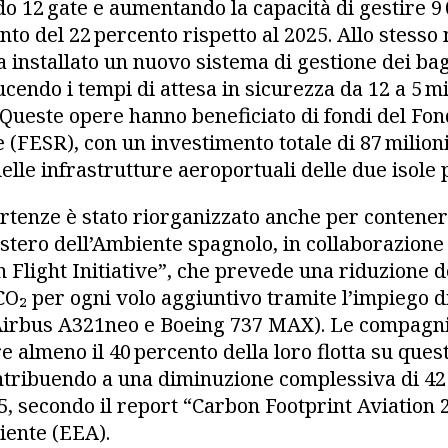
 12 gate e aumentando la capacità di gestire 9
nto del 22 percento rispetto al 2025. Allo stesso
a installato un nuovo sistema di gestione dei ba
cendo i tempi di attesa in sicurezza da 12 a 5 m
 Queste opere hanno beneficiato di fondi del Fo
(FESR), con un investimento totale di 87 milioni
lle infrastrutture aeroportuali delle due isole p
partenze è stato riorganizzato anche per contener
istero dell’Ambiente spagnolo, in collaborazione
n Flight Initiative”, che prevede una riduzione 
 CO₂ per ogni volo aggiuntivo tramite l’impiego d
Airbus A321neo e Boeing 737 MAX). Le compagn
e almeno il 40 percento della loro flotta su ques
tribuendo a una diminuzione complessiva di 42 
25, secondo il report “Carbon Footprint Aviation 
iente (EEA).