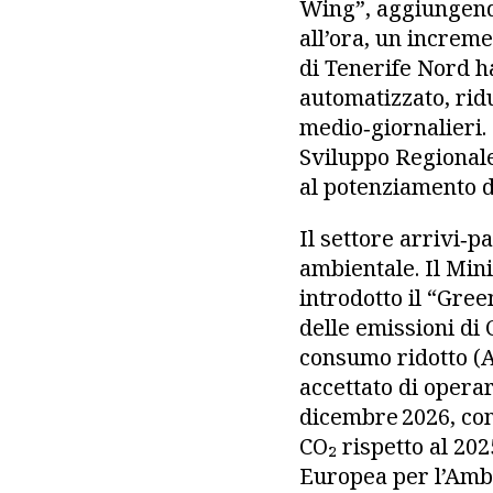
Wing”, aggiungendo
all’ora, un increme
di Tenerife Nord h
automatizzato, ridu
medio‑giornalieri.
Sviluppo Regionale 
al potenziamento de
Il settore arrivi‑
ambientale. Il Min
introdotto il “Gree
delle emissioni di
consumo ridotto (
accettato di operar
dicembre 2026, con
CO₂ rispetto al 20
Europea per l’Amb