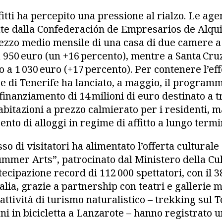
fitti ha percepito una pressione al rialzo. Le ag
ate dalla Confederación de Empresarios de Alqu
rezzo medio mensile di una casa di due camere 
a 950 euro (un +16 percento), mentre a Santa Cruz
 a 1 030 euro (+17 percento). Per contenere l’effe
are di Tenerife ha lanciato, a maggio, il progra
finanziamento di 14 milioni di euro destinato a 
n abitazioni a prezzo calmierato per i residenti,
ento di alloggi in regime di affitto a lungo termi
sso di visitatori ha alimentato l’offerta culturale 
ummer Arts”, patrocinato dal Ministero della Cu
ecipazione record di 112 000 spettatori, con il 
alia, grazie a partnership con teatri e gallerie m
attività di turismo naturalistico – trekking sul 
ni in bicicletta a Lanzarote – hanno registrato u