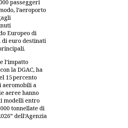
 000 passeggeri
 modo, l’aeroporto
gagli
inuti
ndo Europeo di
 di euro destinati
rincipali.
e l’impatto
 con la DGAC, ha
del 15 percento
i aeromobili a
ie aeree hanno
ti modelli entro
000 tonnellate di
2026” dell’Agenzia