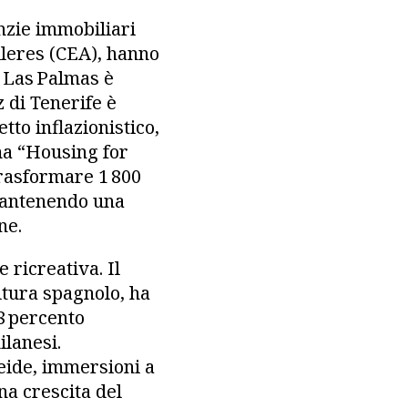
enzie immobiliari
ileres (CEA), hanno
a Las Palmas è
 di Tenerife è
tto inflazionistico,
mma “Housing for
trasformare 1 800
 mantenendo una
ne.
e ricreativa. Il
ltura spagnolo, ha
38 percento
ilanesi.
Teide, immersioni a
na crescita del