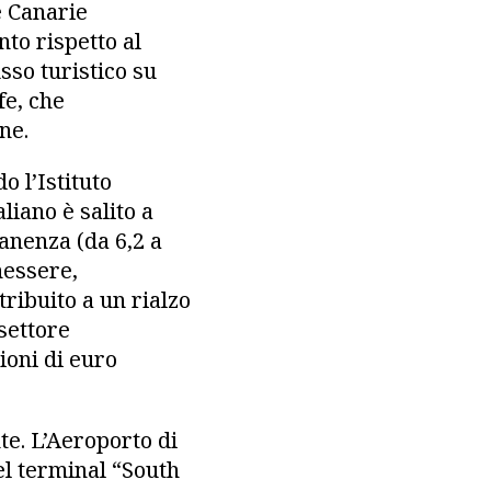
e Canarie
nto rispetto al
sso turistico su
fe, che
ne.
 l’Istituto
liano è salito a
anenza (da 6,2 a
nessere,
ribuito a un rialzo
settore
ioni di euro
e. L’Aeroporto di
el terminal “South