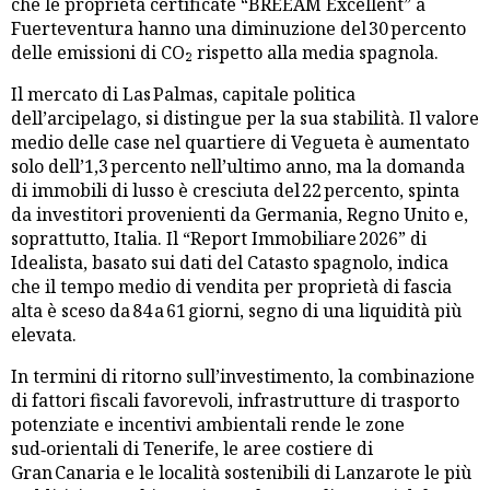
che le proprietà certificate “BREEAM Excellent” a
Fuerteventura hanno una diminuzione del 30 percento
delle emissioni di CO₂ rispetto alla media spagnola.
Il mercato di Las Palmas, capitale politica
dell’arcipelago, si distingue per la sua stabilità. Il valore
medio delle case nel quartiere di Vegueta è aumentato
solo dell’1,3 percento nell’ultimo anno, ma la domanda
di immobili di lusso è cresciuta del 22 percento, spinta
da investitori provenienti da Germania, Regno Unito e,
soprattutto, Italia. Il “Report Immobiliare 2026” di
Idealista, basato sui dati del Catasto spagnolo, indica
che il tempo medio di vendita per proprietà di fascia
alta è sceso da 84 a 61 giorni, segno di una liquidità più
elevata.
In termini di ritorno sull’investimento, la combinazione
di fattori fiscali favorevoli, infrastrutture di trasporto
potenziate e incentivi ambientali rende le zone
sud‑orientali di Tenerife, le aree costiere di
Gran Canaria e le località sostenibili di Lanzarote le più