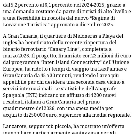
dal 5,2 percento al 6,1 percento nel 2024‑2025, grazie a
una domanda costante da parte di turisti di alto livello e
a una flessibilità introdotta dal nuovo “Regime di
Locazione Turistica” approvato a dicembre 2025.
A Gran Canaria, il quartiere di Meloneras a Playa del
Inglés ha beneficiato della recente riapertura del
binario ferroviario “Canary Line”, completata a
marzo 2026. Il progetto, finanziato con 23 milioni di euro
dal programma “Inter‑Island Connectivity” dell’Unione
Europea, ha ridotto i tempi di viaggio tra Las Palmas e
Gran Canaria da 45 a 30 minuti, rendendo l’area più
appetibile per chi desidera una seconda casa vicino a
servizi internazionali. Le statistiche dell’Anagrafe
Spagnola (INE) indicano un afflusso di 4 200 nuovi
residenti italiani a Gran Canaria nel primo
quadrimestre del 2026, con una spesa media per
acquisto di 250 000 euro, superiore alla media regionale.
Lanzarote, seppur più piccola, ha mostrato un’offerta
immobiliare particolarmente vantaggiosa per gli