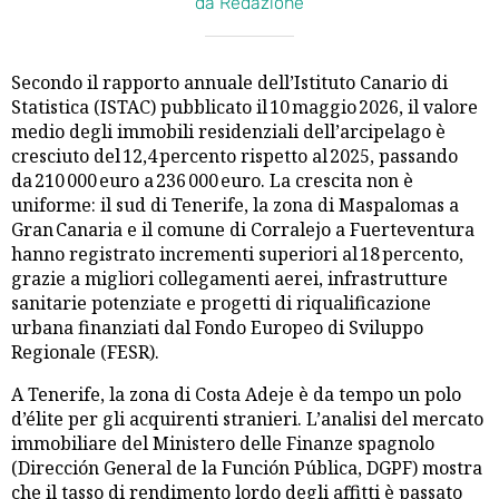
da Redazione
Secondo il rapporto annuale dell’Istituto Canario di
Statistica (ISTAC) pubblicato il 10 maggio 2026, il valore
medio degli immobili residenziali dell’arcipelago è
cresciuto del 12,4 percento rispetto al 2025, passando
da 210 000 euro a 236 000 euro. La crescita non è
uniforme: il sud di Tenerife, la zona di Maspalomas a
Gran Canaria e il comune di Corralejo a Fuerteventura
hanno registrato incrementi superiori al 18 percento,
grazie a migliori collegamenti aerei, infrastrutture
sanitarie potenziate e progetti di riqualificazione
urbana finanziati dal Fondo Europeo di Sviluppo
Regionale (FESR).
A Tenerife, la zona di Costa Adeje è da tempo un polo
d’élite per gli acquirenti stranieri. L’analisi del mercato
immobiliare del Ministero delle Finanze spagnolo
(Dirección General de la Función Pública, DGPF) mostra
che il tasso di rendimento lordo degli affitti è passato