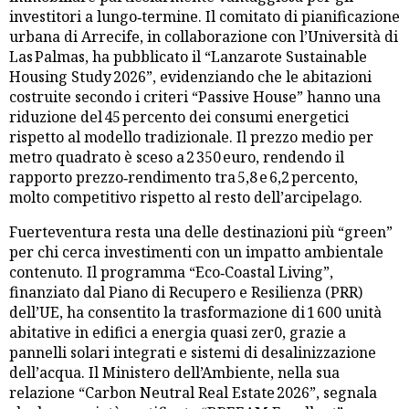
investitori a lungo‑termine. Il comitato di pianificazione
urbana di Arrecife, in collaborazione con l’Università di
Las Palmas, ha pubblicato il “Lanzarote Sustainable
Housing Study 2026”, evidenziando che le abitazioni
costruite secondo i criteri “Passive House” hanno una
riduzione del 45 percento dei consumi energetici
rispetto al modello tradizionale. Il prezzo medio per
metro quadrato è sceso a 2 350 euro, rendendo il
rapporto prezzo‑rendimento tra 5,8 e 6,2 percento,
molto competitivo rispetto al resto dell’arcipelago.
Fuerteventura resta una delle destinazioni più “green”
per chi cerca investimenti con un impatto ambientale
contenuto. Il programma “Eco‑Coastal Living”,
finanziato dal Piano di Recupero e Resilienza (PRR)
dell’UE, ha consentito la trasformazione di 1 600 unità
abitative in edifici a energia quasi zer0, grazie a
pannelli solari integrati e sistemi di desalinizzazione
dell’acqua. Il Ministero dell’Ambiente, nella sua
relazione “Carbon Neutral Real Estate 2026”, segnala